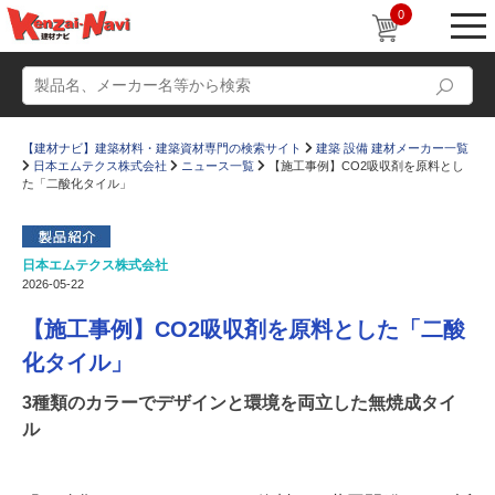
0
【建材ナビ】建築材料・建築資材専門の検索サイト
建築 設備 建材メーカー一覧
日本エムテクス株式会社
ニュース一覧
【施工事例】CO2吸収剤を原料とし
た「二酸化タイル」
日本エムテクス株式会社
動画
ショールーム
2026-05-22
かたなび
コラム
【施工事例】CO2吸収剤を原料とした「二酸
すまいリング
設計士インタビュー
化タイル」
Q＆A
販売・施工代理店募集
3種類のカラーでデザインと環境を両立した無焼成タイ
ル
お気に入り