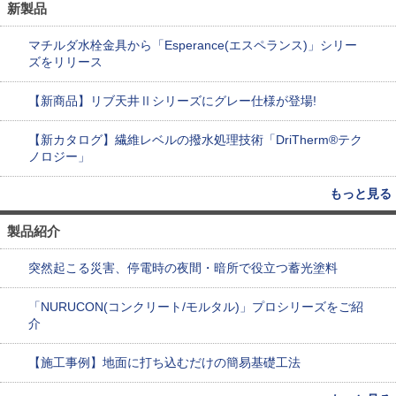
新製品
マチルダ水栓金具から「Esperance(エスペランス)」シリー
ズをリリース
【新商品】リブ天井Ⅱシリーズにグレー仕様が登場!
【新カタログ】繊維レベルの撥水処理技術「DriTherm®テク
ノロジー」
もっと見る
製品紹介
突然起こる災害、停電時の夜間・暗所で役立つ蓄光塗料
「NURUCON(コンクリート/モルタル)」プロシリーズをご紹
介
【施工事例】地面に打ち込むだけの簡易基礎工法