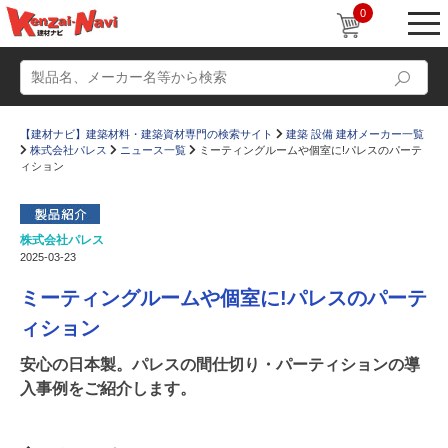
0
【建材ナビ】建築材料・建築資材専門の検索サイト
建築 設備 建材メーカー一覧
株式会社パレス
ニュース一覧
ミーティングルームや個室に!パレスのパーテ
ィション
株式会社パレス
動画
ショールーム
2025-03-23
かたなび
コラム
ミーティングルームや個室に!パレスのパーテ
すまいリング
設計士インタビュー
ィション
Q＆A
販売・施工代理店募集
安心の日本製。パレスの間仕切り・パーティションの導
入事例をご紹介します。
お気に入り