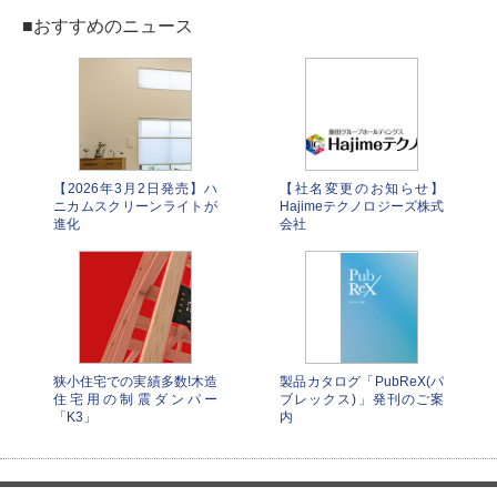
■おすすめのニュース
【2026年3月2日発売】ハ
【社名変更のお知らせ】
ニカムスクリーンライトが
Hajimeテクノロジーズ株式
進化
会社
狭小住宅での実績多数!木造
製品カタログ「PubReX(パ
住宅用の制震ダンパー
ブレックス)」発刊のご案
「K3」
内