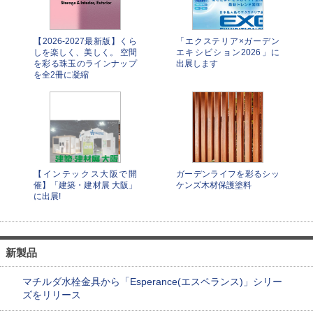
【2026-2027最新版】くら
「エクステリア×ガーデン
しを楽しく、美しく。 空間
エキシビション2026」に
を彩る珠玉のラインナップ
出展します
を全2冊に凝縮
【インテックス大阪で開
ガーデンライフを彩るシッ
催】「建築・建材展 大阪」
ケンズ木材保護塗料
に出展!
新製品
マチルダ水栓金具から「Esperance(エスペランス)」シリー
ズをリリース