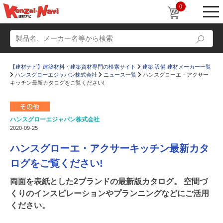
0
【建材ナビ】建築材料・建築資材専門の検索サイト
建築 設備 建材メーカー一覧
ハンスグローエジャパン株式会社
ニュース一覧
ハンスグローエ・アクサー
キッチン最新カタログをご覧ください!
ハンスグローエジャパン株式会社
動画
ショールーム
2020-09-25
かたなび
コラム
ハンスグローエ・アクサーキッチン最新カタ
すまいリング
設計士インタビュー
ログをご覧ください!
Q＆A
販売・施工代理店募集
両面を表紙とした2ブランドの最新版カタログ。 空間づ
くりのインスピレーションやプランニングなどにご活用
お気に入り
ください。