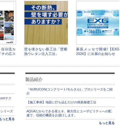
・自分流カ
壁を壊さない新工法「壁断
幕張メッセで開催!【EXG
イチの広ス
熱ウレタン注入工法」
2026】に出展のお知らせ
製品紹介
「NURUCON(コンクリート/モルタル)」プロシリーズをご紹
介
rm®テク
【施工事例】地面に打ち込むだけの簡易基礎工法
】シリーズ
AQUAだからできる省エネ、耐久性とユーザビリティへの配
慮で、信頼の機器をお届けします。
もっと見る
もっと見る