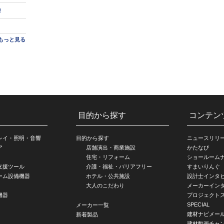
!
もっと見る
目的から探す
コンテン
レイ・照明・音響
目的から探す
ニュースリリ
ア
店舗演出・商業施設
かたなび
住宅・リフォーム
ショールーム
支援ツール
介護・福祉・バリアフリー
すまいりんぐ
ーム設備機器
ホテル・公共施設
設計士インタ
大人のこだわり
メーカーイン
機器
プロジェクト
SPECIAL
メーカー一覧
建材ナビメー
新着製品
建材動画チャ