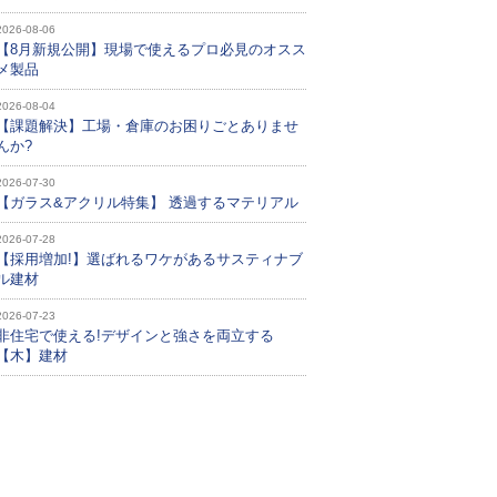
2026-08-06
【8月新規公開】現場で使えるプロ必見のオスス
メ製品
2026-08-04
【課題解決】工場・倉庫のお困りごとありませ
んか?
2026-07-30
【ガラス&アクリル特集】 透過するマテリアル
2026-07-28
【採用増加!】選ばれるワケがあるサスティナブ
ル建材
2026-07-23
非住宅で使える!デザインと強さを両立する
【木】建材