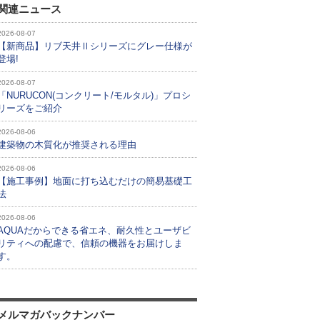
関連ニュース
2026-08-07
【新商品】リブ天井Ⅱシリーズにグレー仕様が
登場!
2026-08-07
「NURUCON(コンクリート/モルタル)」プロシ
リーズをご紹介
2026-08-06
建築物の木質化が推奨される理由
2026-08-06
【施工事例】地面に打ち込むだけの簡易基礎工
法
2026-08-06
AQUAだからできる省エネ、耐久性とユーザビ
リティへの配慮で、信頼の機器をお届けしま
す。
メルマガバックナンバー