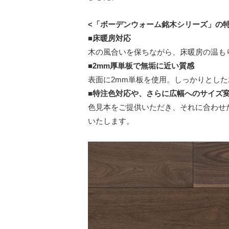
<「ボーデンウォーム銘木シリーズ」の特
■床暖房対応
木の風合いを保ちながら、床暖房の温も
■2mm厚単板で無垢に近い質感
表面に2mm単板を使用。しっかりとし
■特注色対応や、さらに広幅へのサイズ
色見本をご提供いただき、それに合わせ
いたします。