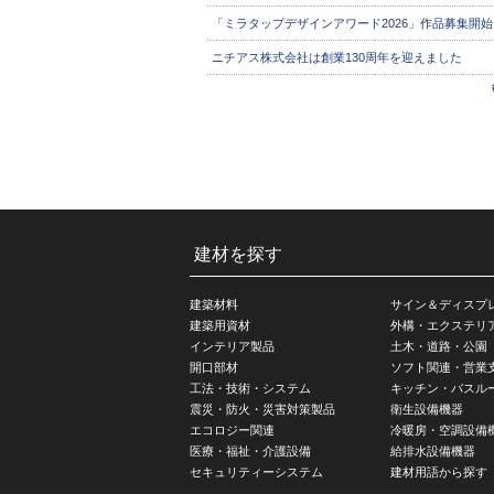
「ミラタップデザインアワード2026」作品募集開始
ニチアス株式会社は創業130周年を迎えました
建材を探す
建築材料
サイン＆ディスプ
建築用資材
外構・エクステリ
インテリア製品
土木・道路・公園
開口部材
ソフト関連・営業
工法・技術・システム
キッチン・バスル
震災・防火・災害対策製品
衛生設備機器
エコロジー関連
冷暖房・空調設備
医療・福祉・介護設備
給排水設備機器
セキュリティーシステム
建材用語から探す