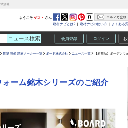
株式会社
ようこそ
ゲスト
さん
建材ナビとは?
|
建材ナビの使い方
|
よくある
会員登録
ログイン
お
建築 設備 建材メーカー一覧
ボード株式会社
ニュース一覧
【新商品】ボーデンウ
ウォーム銘木シリーズのご紹介