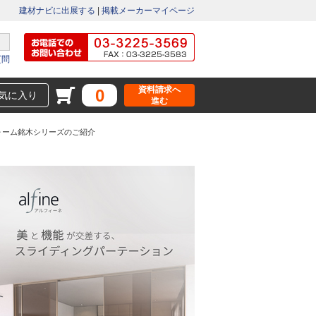
建材ナビに出展する
|
掲載メーカーマイページ
質問
資料請求へ
0
気に入り
進む
ォーム銘木シリーズのご紹介