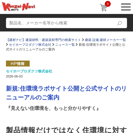
0
【建材ナビ】建築材料・建築資材専門の検索サイト
建築 設備 建材メーカー一覧
セイホープロダクツ株式会社
ニュース一覧
新規:住環境ラボサイト公開と公
式サイトのリニューアルのご案内
セイホープロダクツ株式会社
動画
ショールーム
2026-06-03
かたなび
コラム
新規:住環境ラボサイト公開と公式サイトのリ
すまいリング
設計士インタビュー
ニューアルのご案内
Q＆A
販売・施工代理店募集
『見えない住環境を、もっと分かりやすく』
お気に入り
製品情報だけではなく住環境に対す