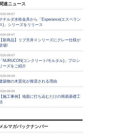
関連ニュース
2026-08-07
マチルダ水栓金具から「Esperance(エスペラン
ス)」シリーズをリリース
2026-08-07
【新商品】リブ天井Ⅱシリーズにグレー仕様が
登場!
2026-08-07
「NURUCON(コンクリート/モルタル)」プロシ
リーズをご紹介
2026-08-06
建築物の木質化が推奨される理由
2026-08-06
【施工事例】地面に打ち込むだけの簡易基礎工
法
メルマガバックナンバー