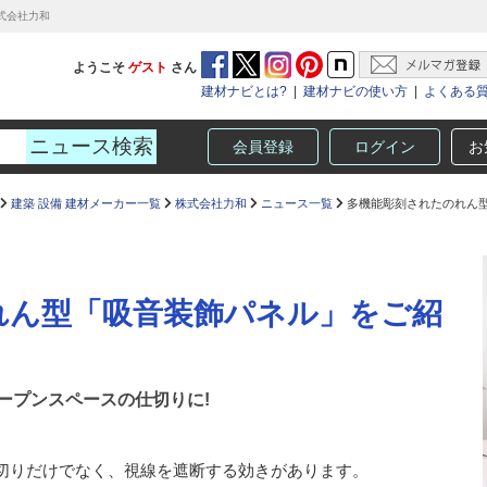
式会社力和
ようこそ
ゲスト
さん
建材ナビとは?
|
建材ナビの使い方
|
よくある
会員登録
ログイン
お
建築 設備 建材メーカー一覧
株式会社力和
ニュース一覧
多機能彫刻されたのれん型
れん型「吸音装飾パネル」をご紹
ープンスペースの仕切りに!
切りだけでなく、視線を遮断する効きがあります。