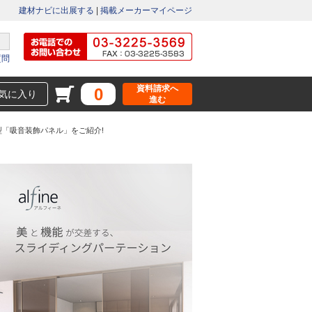
建材ナビに出展する
|
掲載メーカーマイページ
質問
資料請求へ
0
気に入り
進む
「吸音装飾パネル」をご紹介!