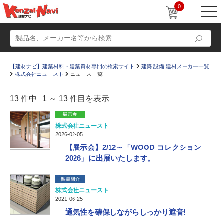
0
【建材ナビ】建築材料・建築資材専門の検索サイト
建築 設備 建材メーカー一覧
株式会社ニュースト
ニュース一覧
13 件中 1 ～ 13 件目を表示
動画
ショールーム
株式会社ニュースト
2026-02-05
かたなび
コラム
【展示会】2/12～「WOOD コレクション
2026」に出展いたします。
すまいリング
設計士インタビュー
Q＆A
販売・施工代理店募集
株式会社ニュースト
お気に入り
2021-06-25
通気性を確保しながらしっかり遮音!