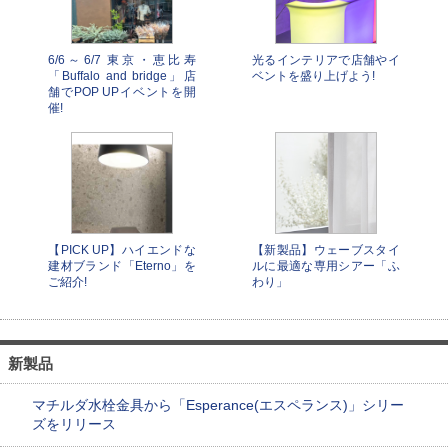
6/6～6/7 東京・恵比寿
光るインテリアで店舗やイ
「Buffalo and bridge」店
ベントを盛り上げよう!
舗でPOP UPイベントを開
催!
【PICK UP】ハイエンドな
【新製品】ウェーブスタイ
建材ブランド「Eterno」を
ルに最適な専用シアー「ふ
ご紹介!
わり」
新製品
マチルダ水栓金具から「Esperance(エスペランス)」シリー
ズをリリース