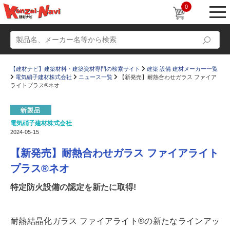
0
【建材ナビ】建築材料・建築資材専門の検索サイト
建築 設備 建材メーカー一覧
電気硝子建材株式会社
ニュース一覧
【新発売】耐熱合わせガラス ファイア
ライトプラス®ネオ
電気硝子建材株式会社
動画
ショールーム
2024-05-15
かたなび
コラム
【新発売】耐熱合わせガラス ファイアライト
すまいリング
設計士インタビュー
プラス®ネオ
Q＆A
販売・施工代理店募集
特定防火設備の認定を新たに取得!
お気に入り
耐熱結晶化ガラス ファイアライト®の新たなラインアッ