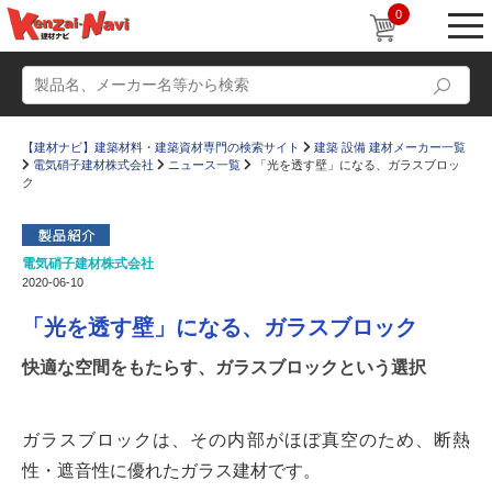
0
【建材ナビ】建築材料・建築資材専門の検索サイト
建築 設備 建材メーカー一覧
電気硝子建材株式会社
ニュース一覧
「光を透す壁」になる、ガラスブロッ
ク
電気硝子建材株式会社
動画
ショールーム
2020-06-10
かたなび
コラム
「光を透す壁」になる、ガラスブロック
すまいリング
設計士インタビュー
快適な空間をもたらす、ガラスブロックという選択
Q＆A
販売・施工代理店募集
お気に入り
ガラスブロックは、その内部がほぼ真空のため、断熱
性・遮音性に優れたガラス建材です。