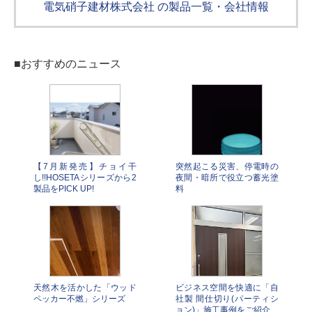
電気硝子建材株式会社 の製品一覧・会社情報
■おすすめのニュース
【7月新発売】チョイ干
突然起こる災害、停電時の
し!!HOSETAシリーズから2
夜間・暗所で役立つ蓄光塗
製品をPICK UP!
料
天然木を活かした「ウッド
ビジネス空間を快適に「自
ペッカー不燃」シリーズ
社製 間仕切り(パーティシ
ョン)」施工事例をご紹介