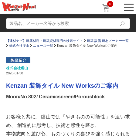
0
【建材ナビ】建築材料・建築資材専門の検索サイト
建築 設備 建材メーカー一覧
株式会社虔山
ニュース一覧
Kenzan 装飾タイル New Worksのご案内
株式会社虔山
2026-01-30
動画
ショールーム
Kenzan 装飾タイル New Worksのご案内
かたなび
コラム
Moon/No.802/ Ceramicscreen/Porousblock
すまいリング
設計士インタビュー
Q＆A
販売・施工代理店募集
お客様と共に、虔山では「やきものの可能性」を追い求
お気に入り
め、 創造的に思考し、技術と感性を磨き、
本物志向と遊び心、ものづくりの喜びを強く感じられる