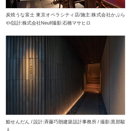
炭焼うな富士 東京オペラシティ店/施主:株式会社かぶら
や/設計:株式会社Neuf/撮影:石橋マサヒロ
鮨せんだん / 設計:斉藤巧朗建築設計事務所 / 撮影:黒部駿
人