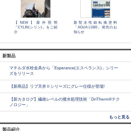
【NEW】屋外照明
新型水性錆転換塗料
「CYLIN(シリン)」をご紹
「AGUA LG80」発売のお
介
知らせ
新製品
マチルダ水栓金具から「Esperance(エスペランス)」シリー
ズをリリース
【新商品】リブ天井Ⅱシリーズにグレー仕様が登場!
【新カタログ】繊維レベルの撥水処理技術「DriTherm®テク
ノロジー」
もっと見る
製品紹介