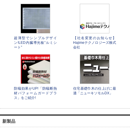
超薄型でシンプルデザイ
【社名変更のお知らせ】
ン!LED内臓導光板“ルミシ
Hajimeテクノロジーズ株式
ート”
会社
防蟻効果がUP!「防蟻断熱
住宅基礎巾木の仕上げに最
材パフォームガードプラ
適「ニューキソモルDX」
ス」をご紹介!
新製品