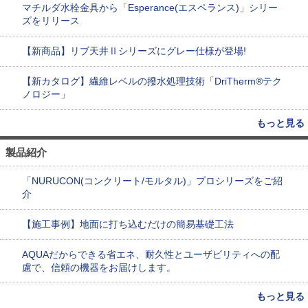
マチルダ水栓金具から「Esperance(エスペランス)」シリー
ズをリリース
【新商品】リブ天井Ⅱシリーズにグレー仕様が登場!
【新カタログ】繊維レベルの撥水処理技術「DriTherm®テク
ノロジー」
もっと見る
製品紹介
「NURUCON(コンクリート/モルタル)」プロシリーズをご紹
介
【施工事例】地面に打ち込むだけの簡易基礎工法
AQUAだからできる省エネ、耐久性とユーザビリティへの配
慮で、信頼の機器をお届けします。
もっと見る