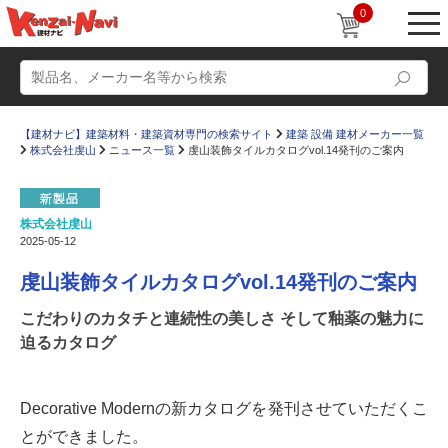
0
【建材ナビ】建築材料・建築資材専門の検索サイト
建築 設備 建材メーカー一覧
株式会社虔山
ニュース一覧
虔山装飾タイルカタログvol.14発刊のご案内
株式会社虔山
2025-05-12
動画
ショールーム
虔山装飾タイルカタログvol.14発刊のご案内
かたなび
コラム
こだわりのカタチと連続性の美しさ そして釉薬の魅力に
すまいリング
設計士インタビュー
迫るカタログ
Q＆A
販売・施工代理店募集
お気に入り
Decorative Modernの新カタログを発刊させていただくこ
とができました。