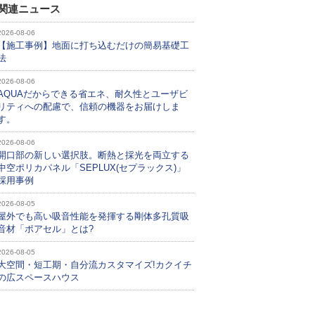
関連ニュース
2026-08-06
【施工事例】地面に打ち込むだけの簡易基礎工
法
2026-08-06
AQUAだからできる省エネ、耐久性とユーザビ
リティへの配慮で、信頼の機器をお届けしま
す。
2026-08-06
開口部の新しい選択肢。断熱と採光を両立する
中空ポリカパネル「SEPLUX(セプラックス)」
採用事例
2026-08-05
屋外でも高い吸音性能を発揮する剛体多孔質吸
音材「ポアセル」とは?
2026-08-05
大空間・短工期・自分流カスタマイズ!カクイチ
の広スペースハウス