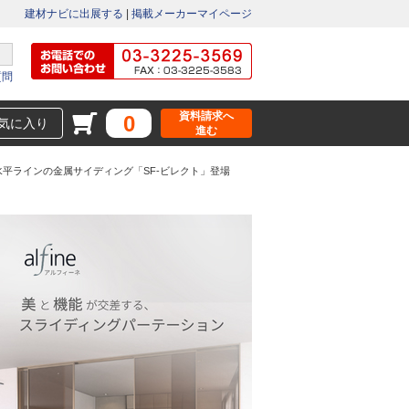
建材ナビに出展する
|
掲載メーカーマイページ
質問
資料請求へ
0
気に入り
進む
平ラインの金属サイディング「SF-ビレクト」登場