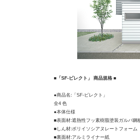
■「SF-ビレクト」 商品規格 ■
●商品名:「SF-ビレクト」
全4 色
●本体仕様
■表面材:遮熱性フッ素樹脂塗装ガルバ鋼板(t=
■しん材:ポリイソシアヌレートフォーム
■裏面材:アルミライナー紙