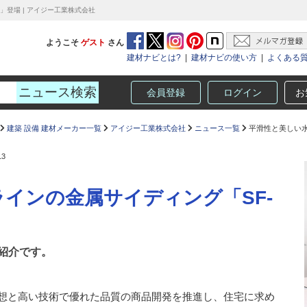
」登場 | アイジー工業株式会社
ようこそ
ゲスト
さん
建材ナビとは?
|
建材ナビの使い方
|
よくある
会員登録
ログイン
お
建築 設備 建材メーカー一覧
アイジー工業株式会社
ニュース一覧
平滑性と美しい水
13
インの金属サイディング「SF-
紹介です。
発想と高い技術で優れた品質の商品開発を推進し、住宅に求め