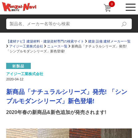
0
【建材ナビ】建築材料・建築資材専門の検索サイト
建築 設備 建材メーカー一覧
アイジー工業株式会社
ニュース一覧
新商品「ナチュラルシリーズ」発売!
「シンプルモダンシリーズ」新色登場!
アイジー工業株式会社
動画
ショールーム
2020-04-12
かたなび
コラム
新商品「ナチュラルシリーズ」発売!
「シン
すまいリング
設計士インタビュー
プルモダンシリーズ」新色登場!
Q＆A
販売・施工代理店募集
2020年春の新商品&新色追加が発売されます!
お気に入り