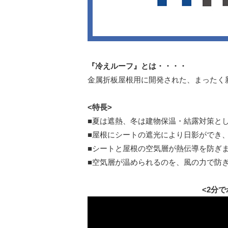
『冷えルーフ』とは・・・・
金属折板屋根用に開発された、まったく
<特長>
■夏は遮熱、冬は建物保温・結露対策と
■屋根にシートの遮光により日影ができ
■シートと屋根の空気層が熱伝導を防ぎ
■空気層が温められるのを、風の力で防
<2分