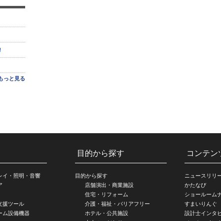
!
もっと見る
目的から探す
コンテン
レイ・照明・音響
目的から探す
ニュースリリ
ア
店舗演出・商業施設
かたなび
住宅・リフォーム
ショールーム
支援ツール
介護・福祉・バリアフリー
すまいりんぐ
ーム設備機器
ホテル・公共施設
設計士インタ