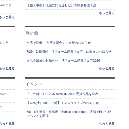
rm®テク
【施工事例】地面に打ち込むだけの簡易基礎工法
もっと見る
もっと見る
展示会
ました!
台湾で開催!「台湾文博会」に出展のお知らせ
7/29～7/30開催「リフォーム産業フェア」に出展のお知らせ
展示会出展のお知らせ「リフォーム産業フェア2026」
もっと見る
もっと見る
イベント
ATER
「FPの家」DESIGN AWARD 2025 受賞作品を発表
【7/25(土)10時～15時】インスタライブのお知らせ
た。
6/6～6/7 東京・恵比寿「Buffalo and bridge」店舗でPOP UP
イベントを開催!
もっと見る
もっと見る