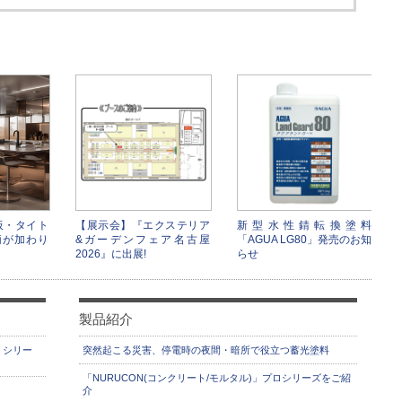
板・タイト
【展示会】『エクステリア
新型水性錆転換塗料
柄が加わり
&ガーデンフェア名古屋
「AGUA LG80」発売のお知
2026』に出展!
らせ
製品紹介
」シリー
突然起こる災害、停電時の夜間・暗所で役立つ蓄光塗料
「NURUCON(コンクリート/モルタル)」プロシリーズをご紹
介