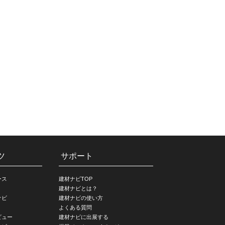
ツ
サポート
ース
建材ナビTOP
建材ナビとは？
ナビ
建材ナビの使い方
よくある質問
ビュー
建材ナビに出展する