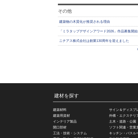
その他
建築物の木質化が推奨される理由
「ミラタップデザインアワード2026」作品募集開始
ニチアス株式会社は創業130周年を迎えました
建材を探す
建築材料
サイン＆ディスプ
建築用資材
外構・エクステリ
インテリア製品
土木・道路・公園
開口部材
ソフト関連・営業
工法・技術・システム
キッチン・バスル