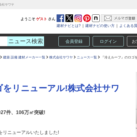
会社サワヤ
ようこそ
ゲスト
さん
建材ナビとは?
|
建材ナビの使い方
|
よくある
会員登録
ログイン
お
建築 設備 建材メーカー一覧
株式会社サワヤ
ニュース一覧
『冷えルーフ』のロゴを
ゴをリニューアル!株式会社サワ
27件、106万㎡突破!
をリニューアルいたしました!