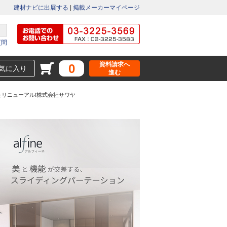
建材ナビに出展する
|
掲載メーカーマイページ
質問
資料請求へ
0
気に入り
進む
リニューアル!株式会社サワヤ