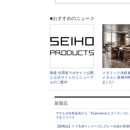
■おすすめのニュース
新規:住環境ラボサイト公開
メタリック化粧
と公式サイトのリニューア
メタルに新柄9
ルのご案内
ました!
新製品
マチルダ水栓金具から「Esperance(エスペランス)
ズをリリース
【新商品】リブ天井Ⅱシリーズにグレー仕様が登場!