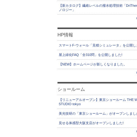
【新カタログ】繊維レベルの撥水処理技術「DriThe
ノロジー」
HP情報
スマートF-ウォール「見積シミュレータ」を公開し
屋上緑化FAQ「全310問」を公開しました!
【NEW】ホームページが新しくなりました。
ショールーム
【リニューアルオープン】東京ショールーム THE W
STUDIO tokyo
美光技研の「東京ショールーム」がオープンしまし
見せる体感型大阪支店がオープンしました!