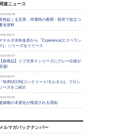
関連ニュース
2026-08-09
突然起こる災害、停電時の夜間・暗所で役立つ
蓄光塗料
2026-08-07
マチルダ水栓金具から「Esperance(エスペラン
ス)」シリーズをリリース
2026-08-07
【新商品】リブ天井Ⅱシリーズにグレー仕様が
登場!
2026-08-07
「NURUCON(コンクリート/モルタル)」プロシ
リーズをご紹介
2026-08-06
建築物の木質化が推奨される理由
メルマガバックナンバー