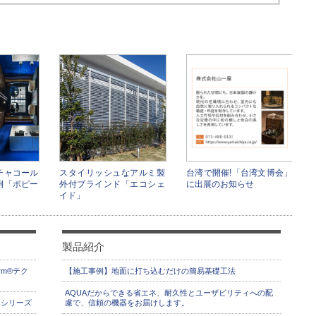
チャコール
スタイリッシュなアルミ製
台湾で開催!「台湾文博会」
例「ポピー
外付ブラインド「エコシェ
に出展のお知らせ
イド」
製品紹介
rm®テク
【施工事例】地面に打ち込むだけの簡易基礎工法
AQUAだからできる省エネ、耐久性とユーザビリティへの配
】シリーズ
慮で、信頼の機器をお届けします。