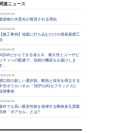
関連ニュース
2026-08-06
建築物の木質化が推奨される理由
2026-08-06
【施工事例】地面に打ち込むだけの簡易基礎工
法
2026-08-06
AQUAだからできる省エネ、耐久性とユーザビ
リティへの配慮で、信頼の機器をお届けしま
す。
2026-08-06
開口部の新しい選択肢。断熱と採光を両立する
中空ポリカパネル「SEPLUX(セプラックス)」
採用事例
2026-08-05
屋外でも高い吸音性能を発揮する剛体多孔質吸
音材「ポアセル」とは?