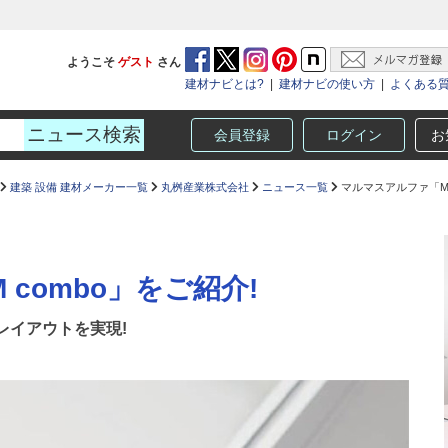
ようこそ
ゲスト
さん
建材ナビとは?
|
建材ナビの使い方
|
よくある
会員登録
ログイン
お
建築 設備 建材メーカー一覧
丸桝産業株式会社
ニュース一覧
マルマスアルファ「M 
combo」をご紹介!
レイアウトを実現!