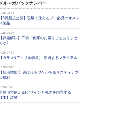
メルマガバックナンバー
2026-08-06
【8月新規公開】現場で使えるプロ必見のオスス
メ製品
2026-08-04
【課題解決】工場・倉庫のお困りごとありませ
んか?
2026-07-30
【ガラス&アクリル特集】 透過するマテリアル
2026-07-28
【採用増加!】選ばれるワケがあるサスティナブ
ル建材
2026-07-23
非住宅で使える!デザインと強さを両立する
【木】建材