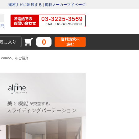
建材ナビに出展する
|
掲載メーカーマイページ
質問
資料請求へ
0
気に入り
進む
combo」をご紹介!