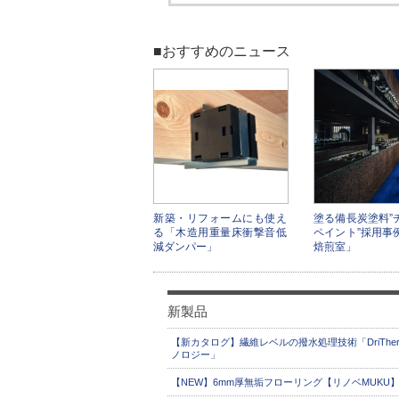
■おすすめのニュース
新築・リフォームにも使え
塗る備長炭塗料”
る「木造用重量床衝撃音低
ペイント”採用事
減ダンパー」
焙煎室」
新製品
【新カタログ】繊維レベルの撥水処理技術「DriThe
ノロジー」
【NEW】6mm厚無垢フローリング【リノベMUKU