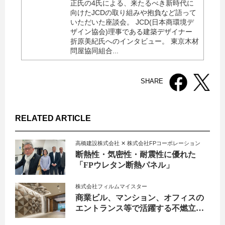
正氏の4氏による、来たるべき新時代に
向けたJCDの取り組みや抱負など語って
いただいた座談会。 JCD(日本商環境デ
ザイン協会)理事である建築デザイナー
折原美紀氏へのインタビュー。 東京木材
問屋協同組合...
SHARE
RELATED ARTICLE
高橋建設株式会社 ✕ 株式会社FPコーポレーション
断熱性・気密性・耐震性に優れた
「FPウレタン断熱パネル」
株式会社フィルムマイスター
商業ビル、マンション、オフィスの
エントランス等で活躍する不燃立体
装飾パネル〈3DWALLISE〉が目指