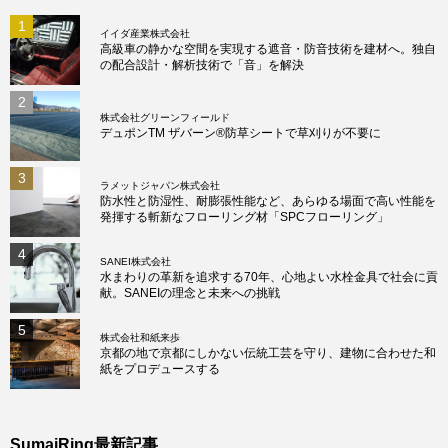
1
イイダ産業株式会社
高級車の静かな空間を実現する遮音・防音技術を建材へ。独自
の配合設計・解析技術で「音」を解決
2
株式会社グリーンフィールド
デュポンTM ザバーン®防草シートで草刈りが不要に
3
ラメットジャパン株式会社
防水性と防湿性、耐膨張性能など、あらゆる場面で高い性能を
発揮する斬新なフローリング材「SPCフローリング」
4
SANEI株式会社
水まわりの革新を追求する70年、心地よい水栓金具で社会に貢
献。SANEIの理念と未来への挑戦
5
株式会社和紙来歩
京都の地で京都にしかない伝統工芸を守り、建物に合わせた和
紙をプロデュースする
SumaiRing最新記事