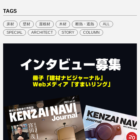
TAGS
床材
壁材
屋根材
木材
断熱・遮熱
ALL
SPECIAL
ARCHITECT
STORY
COLUMN