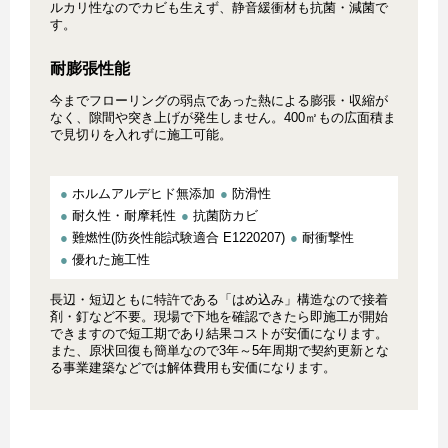
ルカリ性なのでカビも生えず、静音緩衝材も抗菌・減菌で
す。
耐膨張性能
今までフローリングの弱点であった熱による膨張・収縮が
なく、隙間や突き上げが発生しません。400㎡もの広面積ま
で見切りを入れずに施工可能。
●
ホルムアルデヒド無添加
●
防滑性
●
耐久性・耐摩耗性
●
抗菌防カビ
●
難燃性(防炎性能試験適合 E1220207)
●
耐衝撃性
●
優れた施工性
長辺・短辺ともに特許である「はめ込み」構造なので接着
剤・釘など不要。現場で下地を確認できたら即施工が開始
できますので短工期であり結果コストが安価になります。
また、原状回復も簡単なので3年～5年周期で契約更新とな
る事業建築などでは解体費用も安価になります。