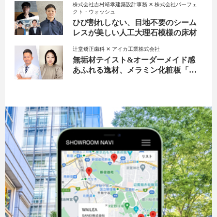
す、理想の室内空間
株式会社吉村靖孝建築設計事務 ✕ 株式会社パーフェ
クト・ウォッシュ
ひび割れしない、目地不要のシーム
レスが美しい人工大理石模様の床材
辻堂矯正歯科 ✕ アイカ工業株式会社
無垢材テイスト&オーダーメイド感
あふれる逸材、メラミン化粧板「セ
ルサスプレミアムテクスチャー」