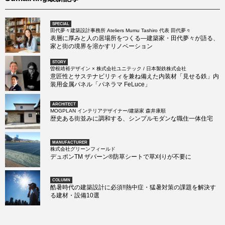
SPECIAL
田代夢々建築設計事務所 Ateliers Mumu Tashiro 代表 田代夢々
表層に厚みと人の居場所をつくる―建築家・田代夢々が語る、
家と街の境界を溶かすリノベーション
STORY
曽根靖裕デザイン × 株式会社ユニテック / 日本製鉄株式会社
意匠性とサステナビリティを兼ね備えた内装材「見せる鉄」内
装用金属パネル「パネラマ FeLuce」
ARCHITECT
MOGPLAN インテリアデザイナー/建築家 森井康順
歴史ある街並みに調和する、シンプルモダンな職住一体住宅
MANUFACTURER
株式会社グリーンフィールド
デュポンTM ザバーン®防草シートで草刈りが不要に
COLUMN
酷暑時代の建築設計に必須!!熱中症・猛暑対策の課題を解決す
る建材・設備10選