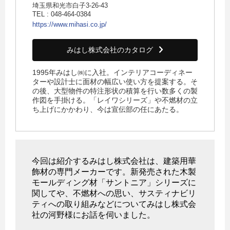
埼玉県和光市白子3-26-43
TEL : 048-464-0384
https://www.mihasi.co.jp/
みはし株式会社のカタログ
1995年みはし㈱に入社。インテリアコーディネー
ターや設計士に面材の幅広い使い方を提案する。そ
の後、大型物件の特注形状の積算を行い数多くの製
作図を手掛ける。「レイワシリーズ」や不燃材の立
ち上げにかかわり、今は宣伝部の任にあたる。
今回は紹介するみはし株式会社は、建築用華
飾材の専門メーカーです。新発売された木製
モールディング材「サントニア」シリーズに
関してや、不燃材への思い、サスティナビリ
ティへの取り組みなどについてみはし株式会
社の河野様にお話を伺いました。