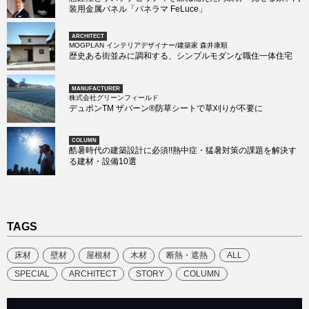
装用金属パネル「パネラマ FeLuce」
ARCHITECT
MOGPLAN インテリアデザイナー/建築家 森井康順
歴史ある街並みに調和する、シンプルモダンな職住一体住宅
MANUFACTURER
株式会社グリーンフィールド
デュポンTM ザバーン®防草シートで草刈りが不要に
COLUMN
酷暑時代の建築設計に必須!!熱中症・猛暑対策の課題を解決す
る建材・設備10選
TAGS
床材
壁材
屋根材
木材
断熱・遮熱
ALL
SPECIAL
ARCHITECT
STORY
COLUMN