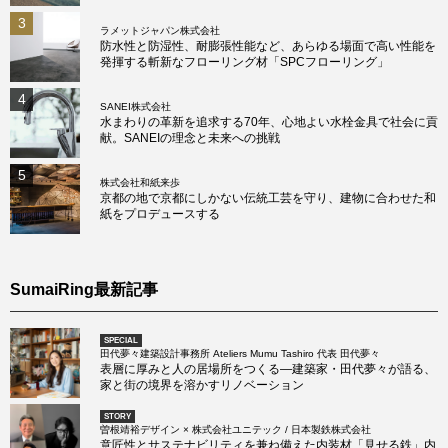
3
ラメットジャパン株式会社
防水性と防湿性、耐膨張性能など、あらゆる場面で高い性能を
発揮する斬新なフローリング材「SPCフローリング」
4
SANEI株式会社
水まわりの革新を追求する70年、心地よい水栓金具で社会に貢
献。SANEIの理念と未来への挑戦
5
株式会社和紙来歩
京都の地で京都にしかない伝統工芸を守り、建物に合わせた和
紙をプロデュースする
SumaiRing最新記事
SPECIAL
田代夢々建築設計事務所 Ateliers Mumu Tashiro 代表 田代夢々
表層に厚みと人の居場所をつくる―建築家・田代夢々が語る、
家と街の境界を溶かすリノベーション
STORY
曽根靖裕デザイン × 株式会社ユニテック / 日本製鉄株式会社
意匠性とサステナビリティを兼ね備えた内装材「見せる鉄」内