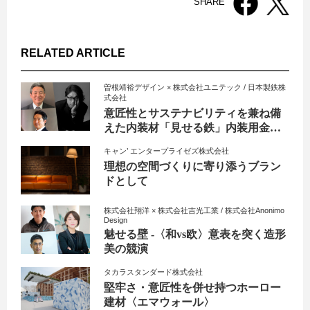
SHARE
RELATED ARTICLE
曽根靖裕デザイン × 株式会社ユニテック / 日本製鉄株
式会社
意匠性とサステナビリティを兼ね備
えた内装材「見せる鉄」内装用金属
パネル「パネラマ FeLuce」
キャン’ エンタープライゼズ株式会社
理想の空間づくりに寄り添うブラン
ドとして
株式会社翔洋 × 株式会社吉光工業 / 株式会社Anonimo
Design
魅せる壁 -〈和vs欧〉意表を突く造形
美の競演
タカラスタンダード株式会社
堅牢さ・意匠性を併せ持つホーロー
建材〈エマウォール〉