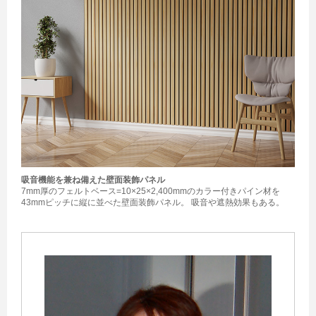
吸音機能を兼ね備えた壁面装飾パネル
7mm厚のフェルトベース=10×25×2,400mmのカラー付きパイン材を
43mmピッチに縦に並べた壁面装飾パネル。 吸音や遮熱効果もある。