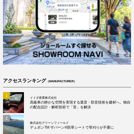
アクセスランキング
（MANUFACTURER）
1
イイダ産業株式会社
高級車の静かな空間を実現する遮音・防音技術を建材へ。独自
の配合設計・解析技術で「音」を解決
2
株式会社グリーンフィールド
デュポンTM ザバーン®防草シートで草刈りが不要に