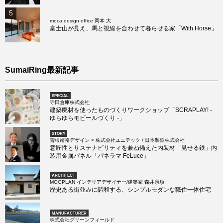
5
moca design office 岡本 大
富士山が見え、馬と視線を合わせて暮らせる家「With Horse」
SumaiRing最新記事
SPECIAL
寺田倉庫株式会社
建築廃材を使ったものづくりワークショップ「SCRAPLAY! -
ゆらゆらモビールづくり -」
STORY
曽根靖裕デザイン × 株式会社ユニテック / 日本製鉄株式会社
意匠性とサステナビリティを兼ね備えた内装材「見せる鉄」内
装用金属パネル「パネラマ FeLuce」
ARCHITECT
MOGPLAN インテリアデザイナー/建築家 森井康順
歴史ある街並みに調和する、シンプルモダンな職住一体住宅
MANUFACTURER
株式会社グリーンフィールド