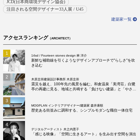
JCD(日本商環境デザイン協会)
注目される空間デザイナー33人展 / U45
建築家一覧
アクセスランキング
（ARCHITECT）
1
14sd / Fourteen stones design 林 洋介
新鮮な補助線を引くようなデザインアプローチで"らしさ"を吹
き込む
2
木原圭崇建築設計事務所 木原圭崇
震災を越え、100年先の風景を編む。和倉温泉「美湾荘」白鷺
亭の再建に見る、地域と共鳴する「負けない建築」と「やさし
い建築」の真髄
3
MOGPLAN インテリアデザイナー/建築家 森井康順
歴史ある街並みに調和する、シンプルモダンな職住一体住宅
4
デジタルアーティスト 木之内憲子
「感じる映像」「空間に生きるアート」を生み出す空間を演出