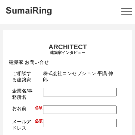
ARCHITECT
建築家インタビュー
建築家 お問い合せ
ご相談す
株式会社コンセプション 平識 伸二
る建築家
郎
企業名/事
務所名
必須
お名前
必須
メールア
ドレス