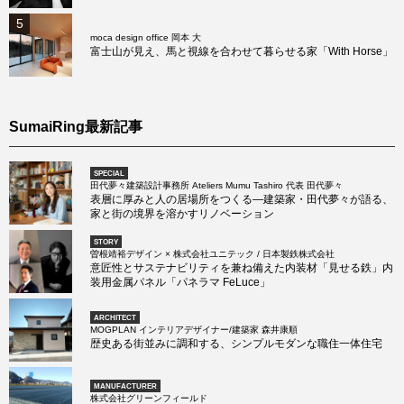
5
moca design office 岡本 大
富士山が見え、馬と視線を合わせて暮らせる家「With Horse」
SumaiRing最新記事
SPECIAL
田代夢々建築設計事務所 Ateliers Mumu Tashiro 代表 田代夢々
表層に厚みと人の居場所をつくる―建築家・田代夢々が語る、
家と街の境界を溶かすリノベーション
STORY
曽根靖裕デザイン × 株式会社ユニテック / 日本製鉄株式会社
意匠性とサステナビリティを兼ね備えた内装材「見せる鉄」内
装用金属パネル「パネラマ FeLuce」
ARCHITECT
MOGPLAN インテリアデザイナー/建築家 森井康順
歴史ある街並みに調和する、シンプルモダンな職住一体住宅
MANUFACTURER
株式会社グリーンフィールド