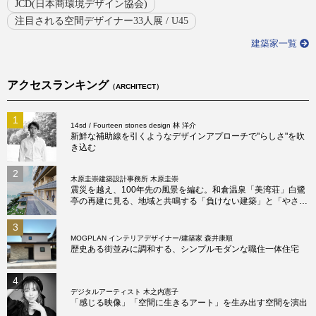
JCD(日本商環境デザイン協会)
注目される空間デザイナー33人展 / U45
建築家一覧
アクセスランキング
（ARCHITECT）
1
14sd / Fourteen stones design 林 洋介
新鮮な補助線を引くようなデザインアプローチで"らしさ"を吹
き込む
2
木原圭崇建築設計事務所 木原圭崇
震災を越え、100年先の風景を編む。和倉温泉「美湾荘」白鷺
亭の再建に見る、地域と共鳴する「負けない建築」と「やさし
い建築」の真髄
3
MOGPLAN インテリアデザイナー/建築家 森井康順
歴史ある街並みに調和する、シンプルモダンな職住一体住宅
4
デジタルアーティスト 木之内憲子
「感じる映像」「空間に生きるアート」を生み出す空間を演出