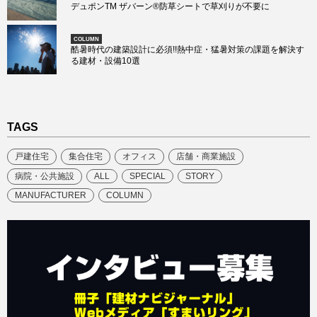
デュポンTM ザバーン®防草シートで草刈りが不要に
COLUMN
酷暑時代の建築設計に必須!!熱中症・猛暑対策の課題を解決す
る建材・設備10選
TAGS
戸建住宅
集合住宅
オフィス
店舗・商業施設
病院・公共施設
ALL
SPECIAL
STORY
MANUFACTURER
COLUMN