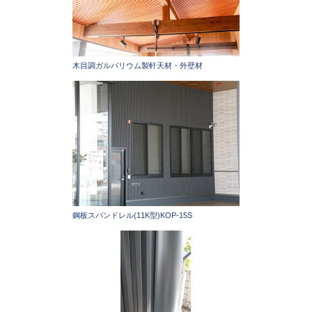
木目調ガルバリウム製軒天材・外壁材
鋼板スパンドレル(11K型)KOP-15S