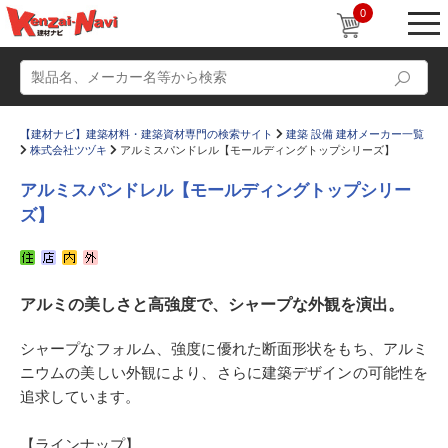
0
【建材ナビ】建築材料・建築資材専門の検索サイト
建築 設備 建材メーカー一覧
株式会社ツヅキ
アルミスパンドレル【モールディングトップシリーズ】
アルミスパンドレル【モールディングトップシリー
ズ】
動画
ショールーム
かたなび
コラム
アルミの美しさと高強度で、シャープな外観を演出。
すまいリング
設計士インタビュー
シャープなフォルム、強度に優れた断面形状をもち、アルミ
Q＆A
販売・施工代理店募集
ニウムの美しい外観により、さらに建築デザインの可能性を
お気に入り
追求しています。
【ラインナップ】