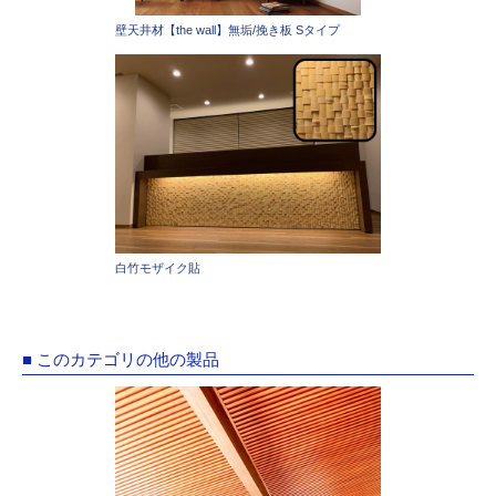
壁天井材【the wall】無垢/挽き板 Sタイプ
白竹モザイク貼
■ このカテゴリの他の製品