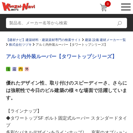
0
【建材ナビ】建築材料・建築資材専門の検索サイト
建築 設備 建材メーカー一覧
株式会社ツヅキ
アルミ内外装ルーバー【タワートップシリーズ】
アルミ内外装ルーバー【タワートップシリーズ】
動画
ショールーム
優れたデザイン性、取り付けのスピーディーさ、さらに
かたなび
コラム
は強靭性で今日のビル建築の様々な場面で活躍していま
すまいリング
設計士インタビュー
す。
Q＆A
販売・施工代理店募集
【ラインナップ】
お気に入り
◆タワートップSF ボルト固定式ルーバー スタンダードタイ
プ
多彩なパネルデザインをラインナップし、充実のオプション