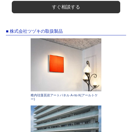
すぐ相談する
■ 株式会社ツヅキの取扱製品
稚内珪藻頁岩アートパネル A-rto K(アールトケ
ー)