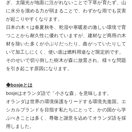
ぎ、太陽光が地面に注がれないことで下草が育たず、山
に水分を溜める力が弱まることで、わずかな雨でも災害
が起こりやすくなります。
日本の木々は春夏秋冬、乾湿や寒暖差の激しい環境で育
つことから耐久性に優れていますが、建材など商用の木
材を除いた多くが小ぶりだったり、曲がっていたりして
いて加工しにくく、使い道は燃料用途など限定的です。
そのせいで切り倒した樹木が森に放置され、様々な問題
を引き起こす原因になります。
◆bosjeとは
bosjeはオランダ語で「小さな森」を意味します。
オランダは世界の環境保護をリードする環境先進国。エ
シカルブランドを目指す私たちにとって、かの国から学
ぶべきことは多く、尊敬と謝意を込めてオランダ語を採
用しました。