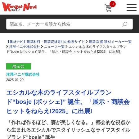
0
【建材ナビ】建築材料・建築資材専門の検索サイト
建築 設備 建材メーカー一覧
滝澤ベニヤ株式会社
ニュース一覧
エシカルな木のライフスタイルブラン
ド“bosje (ボッシェ)” 誕生、「展示・商談会 ヒットをねらえ!2025」に出展!
滝澤ベニヤ株式会社
動画
ショールーム
2025-01-29
かたなび
コラム
エシカルな木のライフスタイルブラン
すまいリング
設計士インタビュー
ド“bosje (ボッシェ)” 誕生、「展示・商談会
ヒットをねらえ!2025」に出展!
Q＆A
販売・施工代理店募集
お気に入り
「作れば作るほど、森が美しくなる。」都会的な視点か
ら生まれるエシカルでスタイリッシュなライフスタイル
ブランド“bosje” 誕生