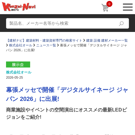
0
【建材ナビ】建築材料・建築資材専門の検索サイト
建築 設備 建材メーカー一覧
株式会社オール
ニュース一覧
幕張メッセで開催「デジタルサイネージ ジャ
パン 2026」に出展!
株式会社オール
動画
ショールーム
2026-05-25
かたなび
コラム
幕張メッセで開催「デジタルサイネージ ジャ
すまいリング
設計士インタビュー
パン 2026」に出展!
Q＆A
販売・施工代理店募集
商業施設やイベントの空間演出にオススメの最新LEDビ
ジョンをご紹介!
お気に入り