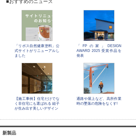
■おすすめのニュース
「リボス自然健康塗料」公
「FPの家」DESIGN
式サイトがリニューアルし
AWARD 2025 受賞作品を
ました
発表
【施工事例】住宅だけでな
通路や屋上など、高所作業
く非住宅にも選ばれる 組子
時の墜落の危険をなくす!
が生み出す美しいデザイン
新製品