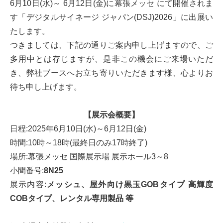
6月10日(水)～ 6月12⽇(金)に幕張メッセ にて開催されま
す「デジタルサイネージ ジャパン(DSJ)2026」に出展い
たします。
つきましては、下記の通りご案内申し上げますので、ご
多⽤中とは存じますが、是⾮この機会にご来場いただ
き、弊社ブースへお⽴ち寄りいただきます様、⼼よりお
待ち申し上げます。
【展示会概要】
日程:2025年6月10日(水)～6月12日(金)
時間:10時～18時(最終日のみ17時終了)
場所:幕張メッセ 国際展示場 展示ホール3～8
小間番号:
8N25
展示内容:
メッシュ、屋外向け黒玉GOBタイプ 高輝度
COBタイプ、レンタル専用製品 等