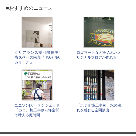
■おすすめのニュース
クリアランス割引開催中!
ロゴマークなどを入れたオ
省スペース階段『 KARINA
リジナルフロアが作れる!
カリーナ 』
ユニソン|ガーデンシェッド
「ホテル施工事例」水の流
「ガロ」施工事例-1坪空間
れを感じる空間演出
で叶える庭時間-