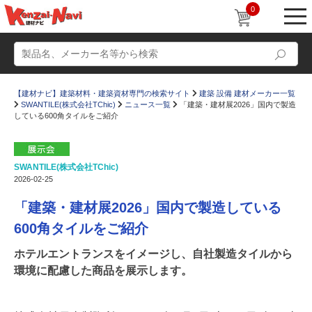
0
【建材ナビ】建築材料・建築資材専門の検索サイト
建築 設備 建材メーカー一覧
SWANTILE(株式会社TChic)
ニュース一覧
「建築・建材展2026」国内で製造
している600角タイルをご紹介
SWANTILE(株式会社TChic)
動画
ショールーム
2026-02-25
かたなび
コラム
「建築・建材展2026」国内で製造している
すまいリング
設計士インタビュー
600角タイルをご紹介
Q＆A
販売・施工代理店募集
ホテルエントランスをイメージし、自社製造タイルから
環境に配慮した商品を展示します。
お気に入り