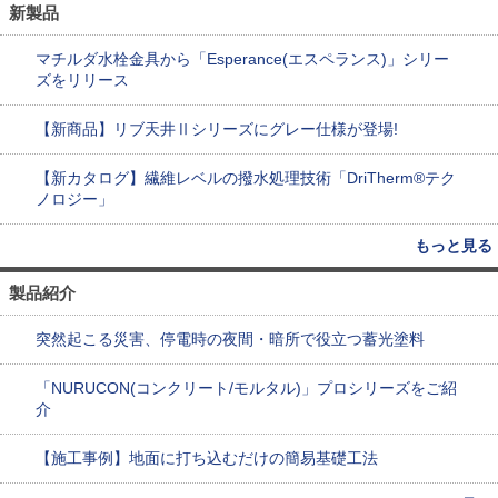
新製品
マチルダ水栓金具から「Esperance(エスペランス)」シリー
ズをリリース
【新商品】リブ天井Ⅱシリーズにグレー仕様が登場!
【新カタログ】繊維レベルの撥水処理技術「DriTherm®テク
ノロジー」
もっと見る
製品紹介
突然起こる災害、停電時の夜間・暗所で役立つ蓄光塗料
「NURUCON(コンクリート/モルタル)」プロシリーズをご紹
介
【施工事例】地面に打ち込むだけの簡易基礎工法