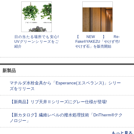
日の当たる場所でも安心!
【NEW】Re-
UVグリーンシリーズをご
Fake®YAKEZU「やけず竹/
紹介
やけず石」を販売開始
新製品
マチルダ水栓金具から「Esperance(エスペランス)」シリー
ズをリリース
【新商品】リブ天井Ⅱシリーズにグレー仕様が登場!
【新カタログ】繊維レベルの撥水処理技術「DriTherm®テク
ノロジー」
もっと見る