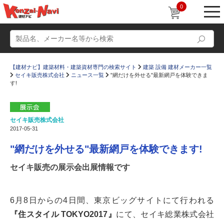
0
【建材ナビ】建築材料・建築資材専門の検索サイト
建築 設備 建材メーカー一覧
セイキ販売株式会社
ニュース一覧
"網だけを外せる"最新網戸を体験できま
す!
セイキ販売株式会社
動画
ショールーム
2017-05-31
かたなび
コラム
"網だけを外せる"最新網戸を体験できます!
すまいリング
設計士インタビュー
セイキ販売の展示会出展情報です
Q＆A
販売・施工代理店募集
お気に入り
6月8日からの4日間、東京ビッグサイトにて行われる
『住スタイル TOKYO2017』
にて、セイキ総業株式会社