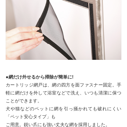
●網だけ外せるから掃除が簡単に!
カートリッジ網戸は、網の四方を面ファスナー固定。手
軽に網だけを外して浴室などで洗え、いつも清潔に保つ
ことができます。
犬や猫などのペットに網を引っ掻かれても破れにくい
「ペット安心タイプ」も
ご用意。鋭い爪にも強い丈夫な網を採用しました。