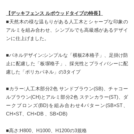
【デッキフェンス ルポウッドタイプの特長】
■天然木の様な温もりがある人工木とシャープな印象の
アルミを組み合わせ、シンプルでも高級感があるデザイ
ンに仕上げました。
■パネルデザイン:シンプルな「横板2本格子」、足掛け防
止に配慮した「板塀格子」、採光性とプライバシーに配
慮した「ポリカパネル」の3タイプ
■カラー:人工木部分2色 サンドブラウン(SB)、チャコー
ルブラウン(CH)とアルミ部分2色 ステンカラー(ST)、ダ
ークブロンズ(BD)を組み合わせ4パターン(SB×ST、
CH×ST、CH×DB 、SB×DB)
■高さ:H800、H1000、H1200の3規格