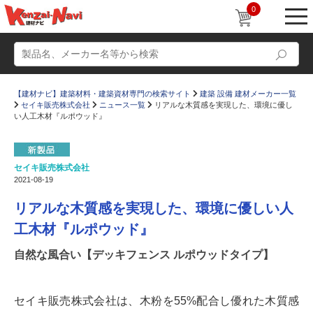
0
【建材ナビ】建築材料・建築資材専門の検索サイト
建築 設備 建材メーカー一覧
セイキ販売株式会社
ニュース一覧
リアルな木質感を実現した、環境に優し
い人工木材『ルポウッド』
セイキ販売株式会社
動画
ショールーム
2021-08-19
かたなび
コラム
リアルな木質感を実現した、環境に優しい人
すまいリング
設計士インタビュー
工木材『ルポウッド』
Q＆A
販売・施工代理店募集
自然な風合い【デッキフェンス ルポウッドタイプ】
お気に入り
セイキ販売株式会社は、木粉を55%配合し優れた木質感