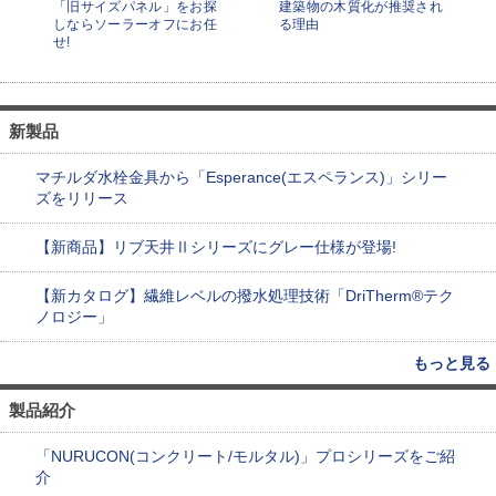
「旧サイズパネル」をお探
建築物の木質化が推奨され
しならソーラーオフにお任
る理由
せ!
新製品
マチルダ水栓金具から「Esperance(エスペランス)」シリー
ズをリリース
【新商品】リブ天井Ⅱシリーズにグレー仕様が登場!
【新カタログ】繊維レベルの撥水処理技術「DriTherm®テク
ノロジー」
もっと見る
製品紹介
「NURUCON(コンクリート/モルタル)」プロシリーズをご紹
介