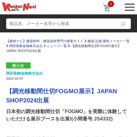
0
【建材ナビ】建築材料・建築資材専門の検索サイト
建築 設備 建材メーカー一覧
岡田装飾金物株式会社
ニュース一覧
【調光移動間仕切FOGMO展示】
JAPAN SHOP2024出展
岡田装飾金物株式会社
動画
ショールーム
2024-03-07
かたなび
コラム
【調光移動間仕切FOGMO展示】JAPAN
すまいリング
設計士インタビュー
SHOP2024出展
Q＆A
販売・施工代理店募集
日本初の調光移動間仕切「FOGMO」を実際に体験して
いただける展示ブースを出展!(小間番号:JS4332)
お気に入り