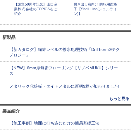
【設立50周年記念】山口産
掃き出し窓向け 防犯用面格
業株式会社のTOPICSをご
子【Shell Line(シェルライ
紹介
ン)】
新製品
【新カタログ】繊維レベルの撥水処理技術「DriTherm®テク
ノロジー」
【NEW】6mm厚無垢フローリング【リノベMUKU】シリー
ズ
メタリック化粧板・タイトメタルに新柄9柄が加わりました!
もっと見る
製品紹介
【施工事例】地面に打ち込むだけの簡易基礎工法