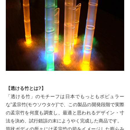
【透ける竹とは?】
「透ける竹」のモチーフは日本でもっともポピュラー
な"孟宗竹(モウソウタケ)"で、この製品の開発段階で実際
の孟宗竹を何度も調査し、最適と思われるデザイン・寸
法を決め、試行錯誤の末にようやく完成した商品です。
筒状ボディの所々には孟宗竹の節をイメージした膨らみ