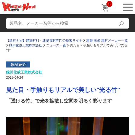
0
【建材ナビ】建築材料・建築資材専門の検索サイト
建築 設備 建材メーカー一覧
緑川化成工業株式会社
ニュース一覧
見た目・手触りもリアルで美しい"光る
竹"
緑川化成工業株式会社
動画
ショールーム
2018-04-24
かたなび
コラム
見た目・手触りもリアルで美しい"光る竹"
すまいリング
設計士インタビュー
「透ける竹」で光を拡散し空間を明るく彩ります
Q＆A
販売・施工代理店募集
お気に入り