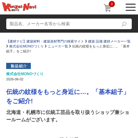
0
【建材ナビ】建築材料・建築資材専門の検索サイト
建築 設備 建材メーカー一覧
株式会社MONOづくり
ニュース一覧
伝統の紋様をもっと身近に…。「基本
組子」をご紹介!
株式会社MONOづくり
動画
ショールーム
2026-06-02
かたなび
コラム
伝統の紋様をもっと身近に…。「基本組子」
すまいリング
設計士インタビュー
をご紹介!
Q＆A
販売・施工代理店募集
北海道・札幌市に伝統工芸品を取り扱うショップ兼ショ
ールームがございます。
お気に入り