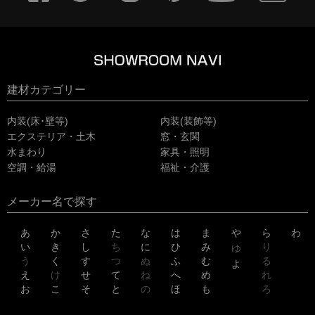
建材カテゴリー
内装(床･壁等)
内装(装飾等)
エクステリア・土木
窓・玄関
水まわり
家具・照明
空調・給湯
福祉・介護
メーカー名で探す
あ
か
さ
た
な
は
ま
や
ら
わ
い
き
し
ち
に
ひ
み
り
ゆ
う
く
す
つ
ぬ
ふ
む
る
よ
え
け
せ
て
ね
へ
め
れ
お
こ
そ
と
の
ほ
も
ろ