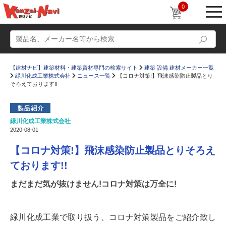
0
【建材ナビ】建築材料・建築資材専門の検索サイト
建築 設備 建材メーカー一覧
緑川化成工業株式会社
ニュース一覧
【コロナ対策!】飛沫感染防止製品とり
そろえております!!
緑川化成工業株式会社
動画
ショールーム
2020-08-01
かたなび
コラム
【コロナ対策!】飛沫感染防止製品とりそろえ
すまいリング
設計士インタビュー
ております!!
Q＆A
販売・施工代理店募集
まだまだ気が抜けません!コロナ対策は万全に!
お気に入り
緑川化成工業で取り扱う、コロナ対策製品をご紹介致し