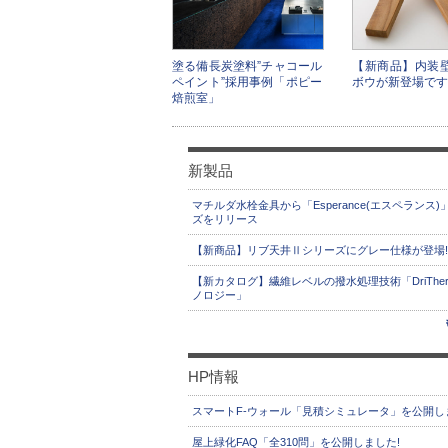
塗る備長炭塗料”チャコール
【新商品】内装
ペイント”採用事例「ポピー
ボウが新登場です
焙煎室」
新製品
マチルダ水栓金具から「Esperance(エスペランス)
ズをリリース
【新商品】リブ天井Ⅱシリーズにグレー仕様が登場!
【新カタログ】繊維レベルの撥水処理技術「DriThe
ノロジー」
HP情報
スマートF-ウォール「見積シミュレータ」を公開し
屋上緑化FAQ「全310問」を公開しました!