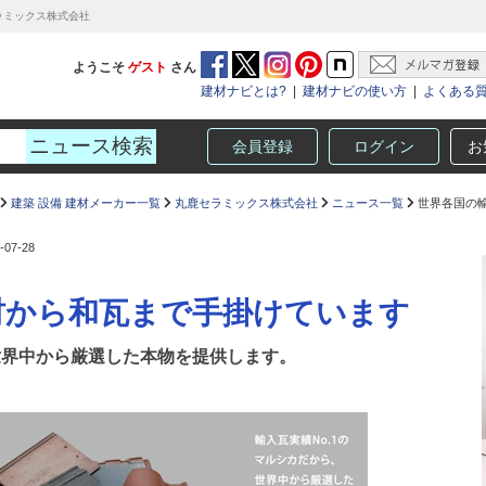
ラミックス株式会社
ようこそ
ゲスト
さん
建材ナビとは?
|
建材ナビの使い方
|
よくある
会員登録
ログイン
お
建築 設備 建材メーカー一覧
丸鹿セラミックス株式会社
ニュース一覧
世界各国の
-07-28
材から和瓦まで手掛けています
世界中から厳選した本物を提供します。