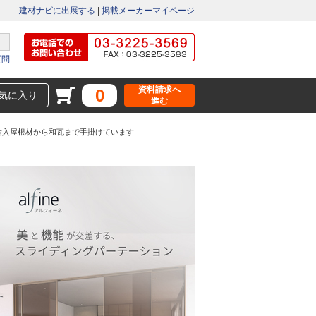
建材ナビに出展する
|
掲載メーカーマイページ
質問
資料請求へ
0
気に入り
進む
輸入屋根材から和瓦まで手掛けています