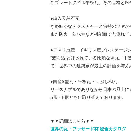
なプレートタイル平板瓦。その品格と風
●輸入天然石瓦
きめ細かなテクスチャーと独特のツヤが
また防火・防水性など機能面でも優れて
●アメリカ産・イギリス産プレステージ
"芸術品"と評されている比類なき瓦。
て、世界中の建築家が最上の評価を与え
●国産S型瓦・平板瓦・いぶし和瓦
リーズナブルでありながら日本の風土に
S形・F形ともに取り揃えております。
▼▼詳細はこちら▼▼
世界の瓦・ファサード材 総合カタログ