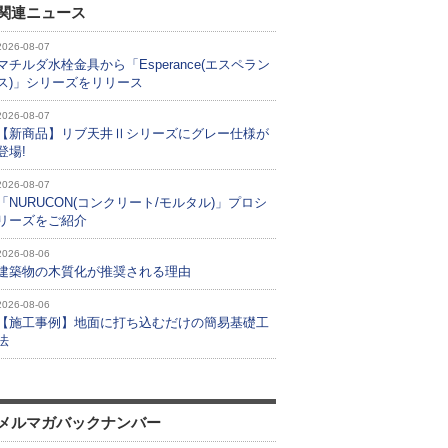
関連ニュース
2026-08-07
マチルダ水栓金具から「Esperance(エスペラン
ス)」シリーズをリリース
2026-08-07
【新商品】リブ天井Ⅱシリーズにグレー仕様が
登場!
2026-08-07
「NURUCON(コンクリート/モルタル)」プロシ
リーズをご紹介
2026-08-06
建築物の木質化が推奨される理由
2026-08-06
【施工事例】地面に打ち込むだけの簡易基礎工
法
メルマガバックナンバー