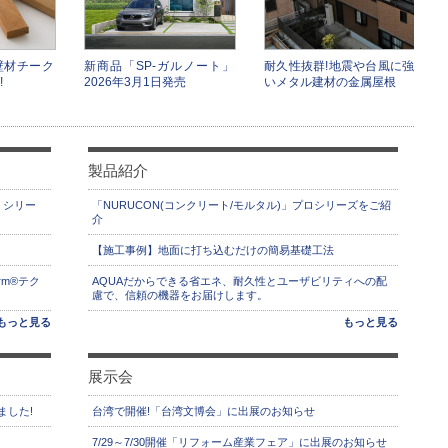
壁材チーク
新商品「SP-ガルノート」
耐久性抜群!地震や台風に強
!
2026年3月1日発売
いメタル建材の金属屋根
製品紹介
」シリー
「NURUCON(コンクリート/モルタル)」プロシリーズをご紹
介
【施工事例】地面に打ち込むだけの簡易基礎工法
rm®テク
AQUAだからできる省エネ、耐久性とユーザビリティへの配
慮で、信頼の機器をお届けします。
もっと見る
もっと見る
展示会
ました!
台湾で開催!「台湾文博会」に出展のお知らせ
7/29～7/30開催「リフォーム産業フェア」に出展のお知らせ