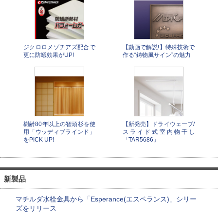
ジクロロメゾチアズ配合で
【動画で解説!】特殊技術で
更に防蟻効果がUP!
作る“鋳物風サイン”の魅力
樹齢80年以上の智頭杉を使
【新発売】ドライウェーブ/
用「ウッディブラインド」
スライド式室内物干し
をPICK UP!
「TAR5686」
新製品
マチルダ水栓金具から「Esperance(エスペランス)」シリー
ズをリリース