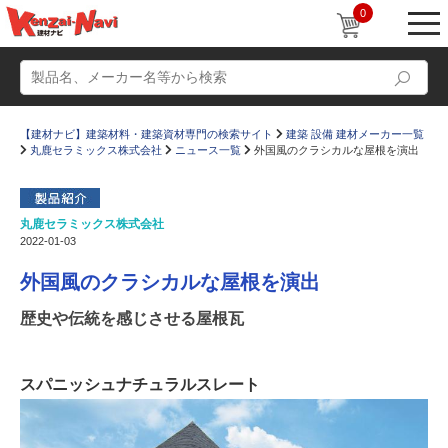
0
【建材ナビ】建築材料・建築資材専門の検索サイト
建築 設備 建材メーカー一覧
丸鹿セラミックス株式会社
ニュース一覧
外国風のクラシカルな屋根を演出
丸鹿セラミックス株式会社
2022-01-03
動画
ショールーム
外国風のクラシカルな屋根を演出
かたなび
コラム
歴史や伝統を感じさせる屋根瓦
すまいリング
設計士インタビュー
Q＆A
販売・施工代理店募集
スパニッシュナチュラルスレート
お気に入り