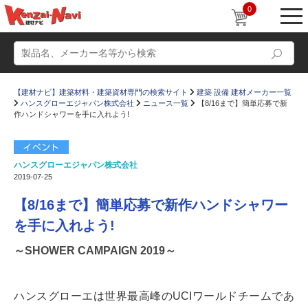
0
【建材ナビ】建築材料・建築資材専門の検索サイト
建築 設備 建材メーカー一覧
ハンスグローエジャパン株式会社
ニュース一覧
【8/16まで】簡単応募で新
作ハンドシャワーを手に入れよう!
ハンスグローエジャパン株式会社
動画
ショールーム
2019-07-25
かたなび
コラム
【8/16まで】簡単応募で新作ハンドシャワー
すまいリング
設計士インタビュー
を手に入れよう!
Q＆A
販売・施工代理店募集
～SHOWER CAMPAIGN 2019～
お気に入り
ハンスグローエは世界最高峰のUCIワールドチームであ