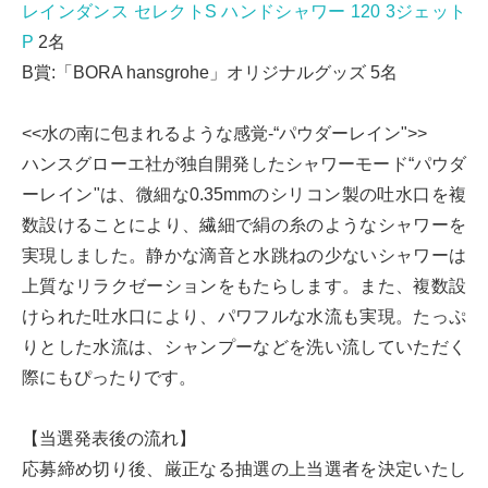
レインダンス セレクトS ハンドシャワー 120 3ジェット
P
2名
B賞:「BORA hansgrohe」オリジナルグッズ 5名
<<水の南に包まれるような感覚-“パウダーレイン">>
ハンスグローエ社が独自開発したシャワーモード“パウダ
ーレイン"は、微細な0.35mmのシリコン製の吐水口を複
数設けることにより、繊細で絹の糸のようなシャワーを
実現しました。静かな滴音と水跳ねの少ないシャワーは
上質なリラクゼーションをもたらします。また、複数設
けられた吐水口により、パワフルな水流も実現。たっぷ
りとした水流は、シャンプーなどを洗い流していただく
際にもぴったりです。
【当選発表後の流れ】
応募締め切り後、厳正なる抽選の上当選者を決定いたし