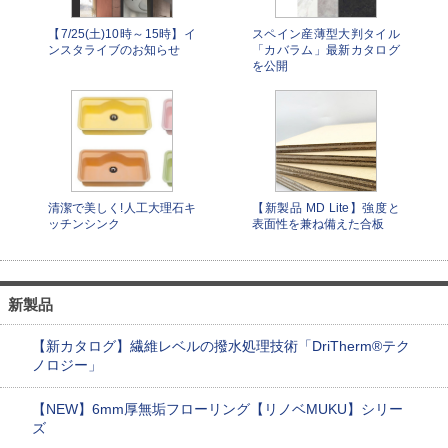
【7/25(土)10時～15時】イ
スペイン産薄型大判タイル
ンスタライブのお知らせ
「カバラム」最新カタログ
を公開
清潔で美しく!人工大理石キ
【新製品 MD Lite】強度と
ッチンシンク
表面性を兼ね備えた合板
新製品
【新カタログ】繊維レベルの撥水処理技術「DriTherm®テク
ノロジー」
【NEW】6mm厚無垢フローリング【リノベMUKU】シリー
ズ