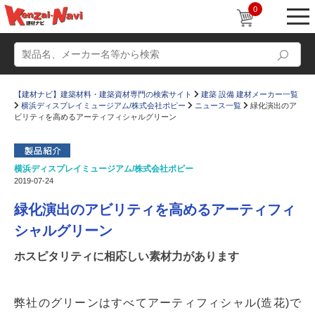
0
【建材ナビ】建築材料・建築資材専門の検索サイト
建築 設備 建材メーカー一覧
横浜ディスプレイミュージアム/株式会社ポピー
ニュース一覧
緑化演出のア
ビリティを高めるアーティフィシャルグリーン
横浜ディスプレイミュージアム/株式会社ポピー
動画
ショールーム
2019-07-24
かたなび
コラム
緑化演出のアビリティを高めるアーティフィ
すまいリング
設計士インタビュー
シャルグリーン
Q＆A
販売・施工代理店募集
ホスピタリティに相応しい素材力があります
お気に入り
弊社のグリーンはすべてアーティフィシャル(造花)で