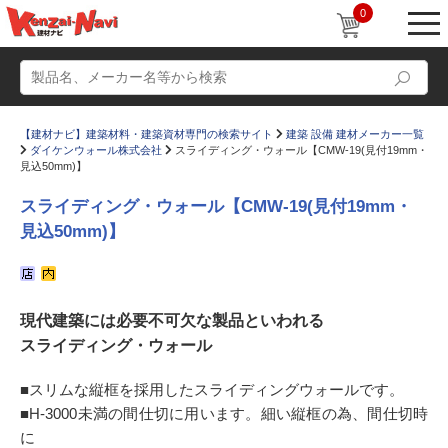
0
【建材ナビ】建築材料・建築資材専門の検索サイト
建築 設備 建材メーカー一覧
ダイケンウォール株式会社
スライディング・ウォール【CMW-19(見付19mm・
見込50mm)】
スライディング・ウォール【CMW-19(見付19mm・
見込50mm)】
動画
ショールーム
かたなび
コラム
現代建築には必要不可欠な製品といわれる
すまいリング
設計士インタビュー
スライディング・ウォール
Q＆A
販売・施工代理店募集
■スリムな縦框を採用したスライディングウォールです。
お気に入り
■H-3000未満の間仕切に用います。細い縦框の為、間仕切時
に