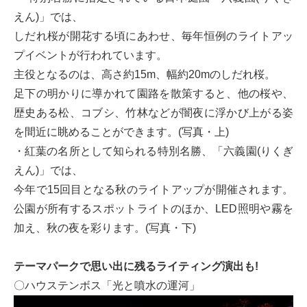
えん)」では、
しだれ桜が開花する頃にあわせ、毎年恒例のライトアッ
プイベントが行われています。
主役となるのは、高さ約15m、幅約20mのしだれ桜。
足下の明かりに導かれて園路を散策すると、他の桜や、
歴史ある松、コブシ、竹林などが闇夜に浮かび上がる姿
を間近に眺めることができます。(写真・上)
・紅葉の名所として知られる特別名勝、「六義園(りくぎ
えん)」では、
今年で15回目となる秋のライトアップが開催されます。
公園が所有するスポットライトのほか、LED照明や霧を
加え、秋の夜を彩ります。(写真・下)
テーマパークで思い出に残るライティング演出も!
〇ハウステンボス「光と噴水の運河」