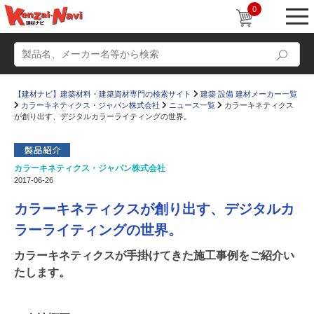
0
【建材ナビ】建築材料・建築資材専門の検索サイト
建築 設備 建材メーカー一覧
カラーキネティクス・ジャパン株式会社
ニュース一覧
カラーキネティクス
が創り出す、デジタルカラーライティングの世界。
カラーキネティクス・ジャパン株式会社
動画
ショールーム
2017-06-26
かたなび
コラム
カラーキネティクスが創り出す、デジタルカ
すまいリング
設計士インタビュー
ラーライティングの世界。
Q＆A
販売・施工代理店募集
カラーキネティクスが手掛けてきた施工事例をご紹介い
たします。
お気に入り