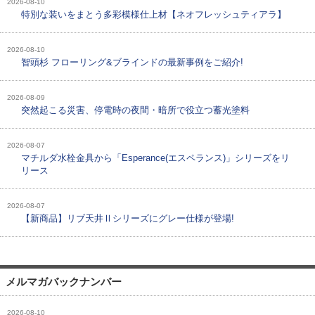
2026-08-10
特別な装いをまとう多彩模様仕上材【ネオフレッシュティアラ】
2026-08-10
智頭杉 フローリング&ブラインドの最新事例をご紹介!
2026-08-09
突然起こる災害、停電時の夜間・暗所で役立つ蓄光塗料
2026-08-07
マチルダ水栓金具から「Esperance(エスペランス)」シリーズをリ
リース
2026-08-07
【新商品】リブ天井Ⅱシリーズにグレー仕様が登場!
メルマガバックナンバー
2026-08-10