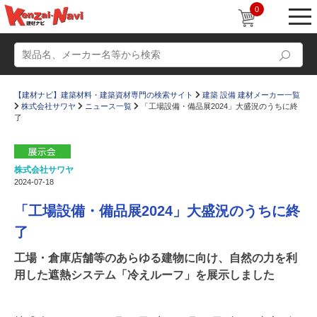
0
【建材ナビ】建築材料・建築資材専門の検索サイト
建築 設備 建材メーカー一覧
株式会社サワヤ
ニュース一覧
「工場設備・備品展2024」大盛況のうちに終
了
株式会社サワヤ
動画
ショールーム
2024-07-18
かたなび
コラム
「工場設備・備品展2024」大盛況のうちに終
すまいリング
設計士インタビュー
了
Q＆A
販売・施工代理店募集
工場・倉庫店舗等のあらゆる建物に向け、自然の力を利
用した遮熱システム「冷えルーフ」を展示しました
お気に入り