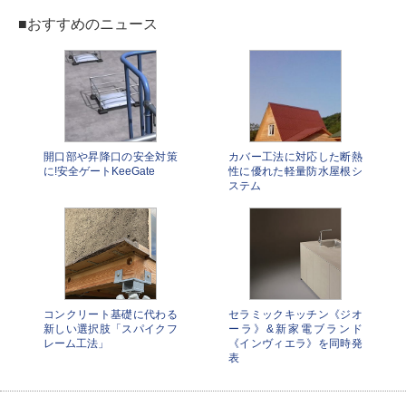
■おすすめのニュース
開口部や昇降口の安全対策
カバー工法に対応した断熱
に!安全ゲートKeeGate
性に優れた軽量防水屋根シ
ステム
コンクリート基礎に代わる
セラミックキッチン《ジオ
新しい選択肢「スパイクフ
ーラ》&新家電ブランド
レーム工法」
《インヴィエラ》を同時発
表