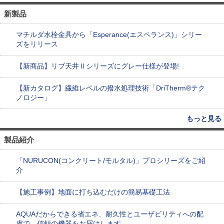
新製品
マチルダ水栓金具から「Esperance(エスペランス)」シリー
ズをリリース
【新商品】リブ天井Ⅱシリーズにグレー仕様が登場!
【新カタログ】繊維レベルの撥水処理技術「DriTherm®テク
ノロジー」
もっと見る
製品紹介
「NURUCON(コンクリート/モルタル)」プロシリーズをご紹
介
【施工事例】地面に打ち込むだけの簡易基礎工法
AQUAだからできる省エネ、耐久性とユーザビリティへの配
慮で、信頼の機器をお届けします。