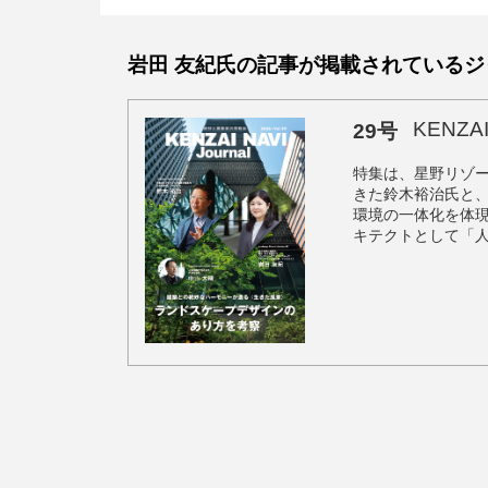
合う姿勢や設計の舞台裏、これからのランドスケープについて
た。
岩田 友紀氏の記事が掲載されているジ
KENZAI 
29号
特集は、星野リゾ
きた鈴木裕治氏と
環境の一体化を体
キテクトとして「