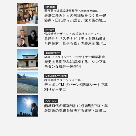
SPECIAL
田代夢々建築設計事務所 Ateliers Mumu
Tashiro 代表 田代夢々
表層に厚みと人の居場所をつくる―建
築家・田代夢々が語る、家と街の境界
を溶かすリノベーション
STORY
曽根靖裕デザイン × 株式会社ユニテック / 日
本製鉄株式会社
意匠性とサステナビリティを兼ね備え
た内装材「見せる鉄」内装用金属パネ
ル「パネラマ FeLuce」
ARCHITECT
MOGPLAN インテリアデザイナー/建築家 森井
康順
歴史ある街並みに調和する、シンプル
モダンな職住一体住宅
MANUFACTURER
株式会社グリーンフィールド
デュポンTM ザバーン®防草シートで草
刈りが不要に
COLUMN
酷暑時代の建築設計に必須!!熱中症・猛
暑対策の課題を解決する建材・設備10
選