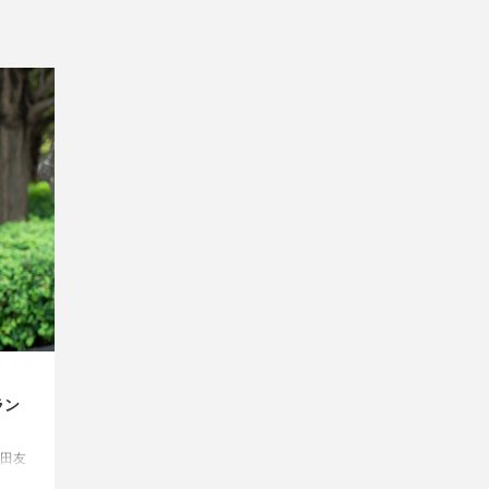
ラン
田友
向き