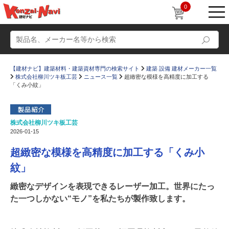
0
【建材ナビ】建築材料・建築資材専門の検索サイト
建築 設備 建材メーカー一覧
株式会社柳川ツキ板工芸
ニュース一覧
超緻密な模様を高精度に加工する
「くみ小紋」
株式会社柳川ツキ板工芸
動画
ショールーム
2026-01-15
かたなび
コラム
超緻密な模様を高精度に加工する「くみ小
すまいリング
設計士インタビュー
紋」
Q＆A
販売・施工代理店募集
緻密なデザインを表現できるレーザー加工。世界にたっ
た一つしかない“モノ”を私たちが製作致します。
お気に入り