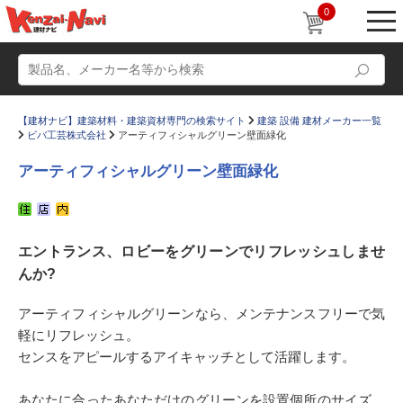
0
【建材ナビ】建築材料・建築資材専門の検索サイト
建築 設備 建材メーカー一覧
ビバ工芸株式会社
アーティフィシャルグリーン壁面緑化
アーティフィシャルグリーン壁面緑化
動画
ショールーム
エントランス、ロビーをグリーンでリフレッシュしませ
かたなび
コラム
んか?
すまいリング
設計士インタビュー
アーティフィシャルグリーンなら、メンテナンスフリーで気
Q＆A
販売・施工代理店募集
軽にリフレッシュ。
お気に入り
センスをアピールするアイキャッチとして活躍します。
あなたに合ったあなただけのグリーンを設置個所のサイズ、