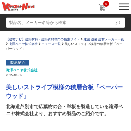
0
【建材ナビ】建築材料・建築資材専門の検索サイト
建築 設備 建材メーカー一覧
滝澤ベニヤ株式会社
ニュース一覧
美しいストライプ模様の積層合板「ペー
パーウッド」
滝澤ベニヤ株式会社
動画
ショールーム
2025-01-02
かたなび
コラム
美しいストライプ模様の積層合板「ペーパー
すまいリング
設計士インタビュー
ウッド」
Q＆A
販売・施工代理店募集
北海道芦別市で広葉樹の合・単板を製造している滝澤ベ
ニヤ株式会社より、おすすめ製品のご紹介です。
お気に入り