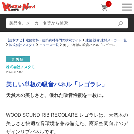
0
【建材ナビ】建築材料・建築資材専門の検索サイト
建築 設備 建材メーカー一覧
株式会社ノスタモ
ニュース一覧
美しい単板の吸音パネル「レゴラレ」
株式会社ノスタモ
2026-07-07
動画
ショールーム
美しい単板の吸音パネル「レゴラレ」
かたなび
コラム
天然木の美しさと、優れた吸音性能を一枚に。
すまいリング
設計士インタビュー
Q＆A
販売・施工代理店募集
WOOD SOUND RIB REGOLARE レゴラレは、天然木の
お気に入り
美しさと快適な音環境を兼ね備えた、商業空間向けのデ
ザインリブパネルです。