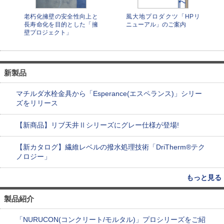
老朽化擁壁の安全性向上と
風大地プロダクツ「HPリ
長寿命化を目的とした「擁
ニューアル」のご案内
壁プロジェクト」
新製品
マチルダ水栓金具から「Esperance(エスペランス)」シリー
ズをリリース
【新商品】リブ天井Ⅱシリーズにグレー仕様が登場!
【新カタログ】繊維レベルの撥水処理技術「DriTherm®テク
ノロジー」
もっと見る
製品紹介
「NURUCON(コンクリート/モルタル)」プロシリーズをご紹