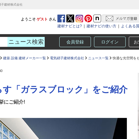
硝子建材株式会社
ようこそ
ゲスト
さん
建材ナビとは?
|
建材ナビの使い方
|
よくある
会員登録
ログイン
お
建築 設備 建材メーカー一覧
電気硝子建材株式会社
ニュース一覧
快適な光空間を
30
らす「ガラスブロック」をご紹介
挙にご紹介!