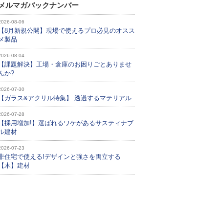
メルマガバックナンバー
2026-08-06
【8月新規公開】現場で使えるプロ必見のオスス
メ製品
2026-08-04
【課題解決】工場・倉庫のお困りごとありませ
んか?
2026-07-30
【ガラス&アクリル特集】 透過するマテリアル
2026-07-28
【採用増加!】選ばれるワケがあるサスティナブ
ル建材
2026-07-23
非住宅で使える!デザインと強さを両立する
【木】建材