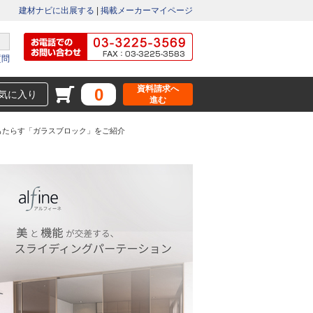
建材ナビに出展する
|
掲載メーカーマイページ
質問
資料請求へ
0
気に入り
進む
もたらす「ガラスブロック」をご紹介