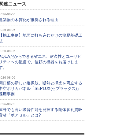
関連ニュース
2026-08-06
建築物の木質化が推奨される理由
2026-08-06
【施工事例】地面に打ち込むだけの簡易基礎工
法
2026-08-06
AQUAだからできる省エネ、耐久性とユーザビ
リティへの配慮で、信頼の機器をお届けしま
す。
2026-08-06
開口部の新しい選択肢。断熱と採光を両立する
中空ポリカパネル「SEPLUX(セプラックス)」
採用事例
2026-08-05
屋外でも高い吸音性能を発揮する剛体多孔質吸
音材「ポアセル」とは?