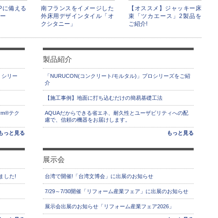
Pに備える
南フランスをイメージした
【オススメ】ジャッキー床
ー
外床用デザインタイル「オ
束「ツカエース」2製品を
クシタニー」
ご紹介!
製品紹介
」シリー
「NURUCON(コンクリート/モルタル)」プロシリーズをご紹
介
【施工事例】地面に打ち込むだけの簡易基礎工法
rm®テク
AQUAだからできる省エネ、耐久性とユーザビリティへの配
慮で、信頼の機器をお届けします。
もっと見る
もっと見る
展示会
ました!
台湾で開催!「台湾文博会」に出展のお知らせ
7/29～7/30開催「リフォーム産業フェア」に出展のお知らせ
展示会出展のお知らせ「リフォーム産業フェア2026」