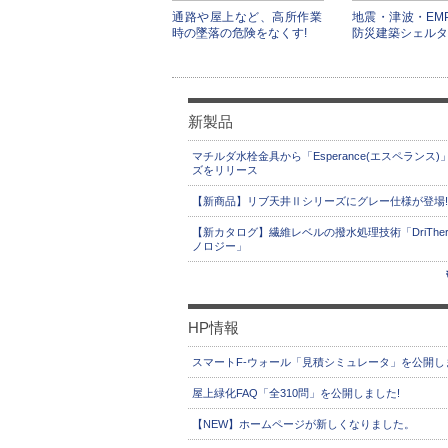
通路や屋上など、高所作業
地震・津波・EM
時の墜落の危険をなくす!
防災建築シェルタ
新製品
マチルダ水栓金具から「Esperance(エスペランス)
ズをリリース
【新商品】リブ天井Ⅱシリーズにグレー仕様が登場!
【新カタログ】繊維レベルの撥水処理技術「DriThe
ノロジー」
HP情報
スマートF-ウォール「見積シミュレータ」を公開し
屋上緑化FAQ「全310問」を公開しました!
【NEW】ホームページが新しくなりました。