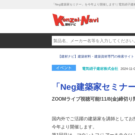
「Neg建築家セミナー」を今年より開催します! | 電気硝子
【建材ナビ】建築材料・建築資材専門の検索サイト
電気硝子建材株式会社
2024-11-
「Neg建築家セミナ
ZOOMライブ視聴可能!11/8(金)締切り
国内外でご活躍の建築家を講師としてお
今年より開催します。
第1回目は、マウントフジ アーキテクツ