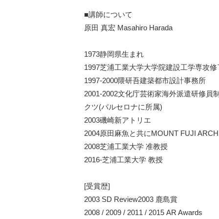
■講師について
原⽥ 真宏 Masahiro Harada
1973静岡県⽣まれ
1997芝浦⼯業⼤学⼤学院建設⼯学専攻修
1997-2000隈研吾建築都市設計事務所
2001-2002⽂化庁芸術家海外派遣研
クツ(バルセロナに所属)
2003磯崎新アトリエ
2004原⽥⿇⿂と共にMOUNT FUJI ARCHI
2008芝浦⼯業⼤学 准教授
2016-芝浦⼯業⼤学 教授
[受賞歴]
2003 SD Review2003 ⿅島賞
2008 / 2009 / 2011 / 2015 AR Awards