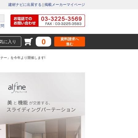
建材ナビに出展する
|
掲載メーカーマイページ
質問
資料請求へ
0
気に入り
進む
ミナー」を今年より開催します!