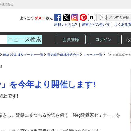
建材株式会社
ようこそ
ゲスト
さん
建材ナビとは?
|
建材ナビの使い方
|
よくある
会員登録
ログイン
お
建築 設備 建材メーカー一覧
電気硝子建材株式会社
ニュース一覧
「Neg建築家セ
05
ー」を今年より開催します!
間近です!
招きし、建築にまつわるお話を伺う「Neg建築家セミナー」を
 スタジオ主宰の原田真宏先生にご登壇いただきます。