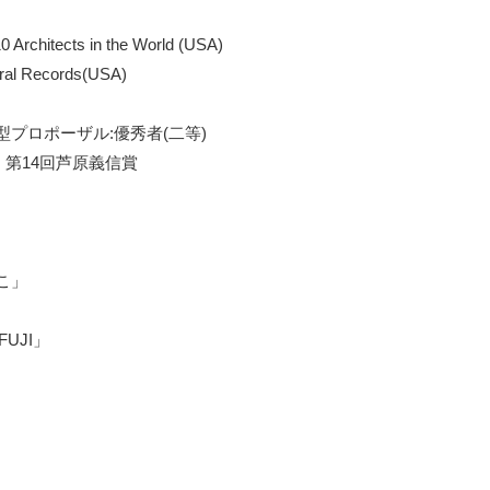
chitects in the World (USA)
al Records(USA)
募型プロポーザル:優秀者(⼆等)
賞、第14回芦原義信賞
」
こ」
」
FUJI」