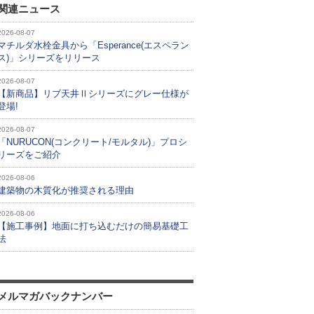
関連ニュース
2026-08-07
マチルダ水栓金具から「Esperance(エスペラン
ス)」シリーズをリリース
2026-08-07
【新商品】リブ天井Ⅱシリーズにグレー仕様が
登場!
2026-08-07
「NURUCON(コンクリート/モルタル)」プロシ
リーズをご紹介
2026-08-06
建築物の木質化が推奨される理由
2026-08-06
【施工事例】地面に打ち込むだけの簡易基礎工
法
メルマガバックナンバー