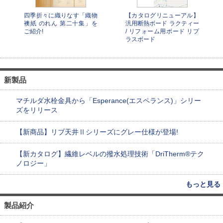
四季折々に織りなす「織物
【カタログリニューアル】
襖紙 のれん 第二十集」を
汎用断熱ボード ラクティー
ご紹介!
/ リフォーム用ボード リプ
ラスボード
新製品
マチルダ水栓金具から「Esperance(エスペランス)」シリー
ズをリリース
【新商品】リブ天井Ⅱシリーズにグレー仕様が登場!
【新カタログ】繊維レベルの撥水処理技術「DriTherm®テク
ノロジー」
もっと見る
製品紹介