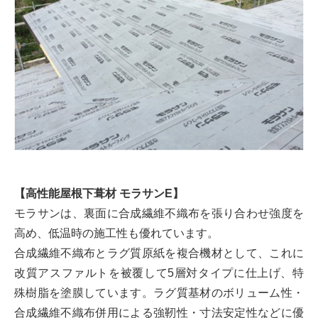
【高性能屋根下葺材 モラサンE】
モラサンは、裏面に合成繊維不織布を張り合わせ強度を
高め、低温時の施工性も優れています。
合成繊維不織布とラグ質原紙を複合機材として、これに
改質アスファルトを被覆して5層対タイプに仕上げ、特
殊樹脂を塗膜しています。ラグ質基材のボリューム性・
合成繊維不織布併用による強靭性・寸法安定性などに優