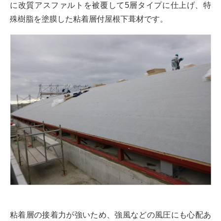
に改質アスファルトを被覆して5層タイプに仕上げ、特
殊樹脂を塗膜した粘着層付屋根下葺材です。
粘着層の接着力が強いため、強風などの風圧にも心配あ