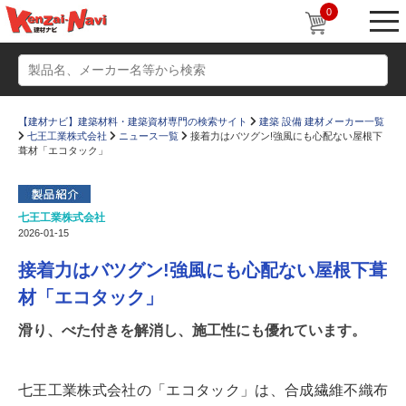
0
【建材ナビ】建築材料・建築資材専門の検索サイト
建築 設備 建材メーカー一覧
七王工業株式会社
ニュース一覧
接着力はバツグン!強風にも心配ない屋根下
葺材「エコタック」
七王工業株式会社
動画
ショールーム
2026-01-15
かたなび
コラム
接着力はバツグン!強風にも心配ない屋根下葺
すまいリング
設計士インタビュー
材「エコタック」
Q＆A
販売・施工代理店募集
滑り、べた付きを解消し、施工性にも優れています。
お気に入り
七王工業株式会社の「エコタック」は、合成繊維不織布