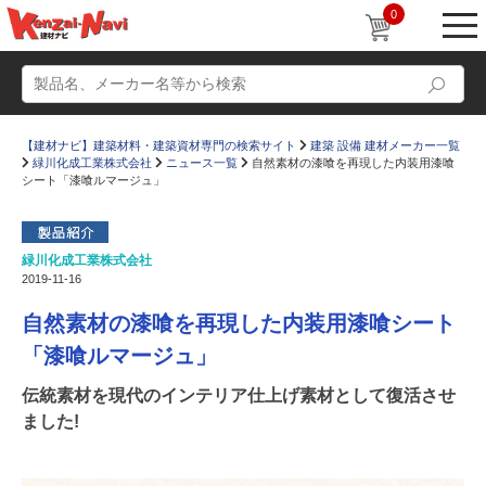
0
【建材ナビ】建築材料・建築資材専門の検索サイト
建築 設備 建材メーカー一覧
緑川化成工業株式会社
ニュース一覧
自然素材の漆喰を再現した内装用漆喰
シート「漆喰ルマージュ」
緑川化成工業株式会社
動画
ショールーム
2019-11-16
かたなび
コラム
自然素材の漆喰を再現した内装用漆喰シート
すまいリング
設計士インタビュー
「漆喰ルマージュ」
Q＆A
販売・施工代理店募集
伝統素材を現代のインテリア仕上げ素材として復活させ
ました!
お気に入り