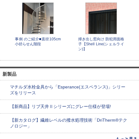
事例 のご紹介■直径105cm
掃き出し窓向け 防犯用面格
小径らせん階段
子【Shell Line(シェルライ
ン)】
新製品
マチルダ水栓金具から「Esperance(エスペランス)」シリー
ズをリリース
【新商品】リブ天井Ⅱシリーズにグレー仕様が登場!
【新カタログ】繊維レベルの撥水処理技術「DriTherm®テク
ノロジー」