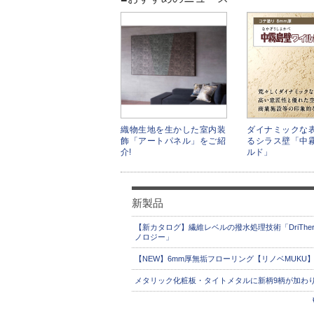
織物生地を生かした室内装
ダイナミックな
飾「アートパネル」をご紹
るシラス壁「中
介!
ルド」
新製品
【新カタログ】繊維レベルの撥水処理技術「DriThe
ノロジー」
【NEW】6mm厚無垢フローリング【リノベMUKU
メタリック化粧板・タイトメタルに新柄9柄が加わり