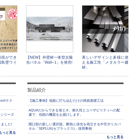
表現ができ
【NEW】外壁材一体型太陽
美しいデザインと多様に使
霧島壁ワイ
光パネル「Wall–1」を発売!
える施工性「メタカラー建
材」
製品紹介
rm®テク
【施工事例】地面に打ち込むだけの簡易基礎工法
AQUAだからできる省エネ、耐久性とユーザビリティへの配
】シリーズ
慮で、信頼の機器をお届けします。
ました!
開口部の新しい選択肢。断熱と採光を両立する中空ポリカパ
ネル「SEPLUX(セプラックス)」採用事例
もっと見る
もっと見る