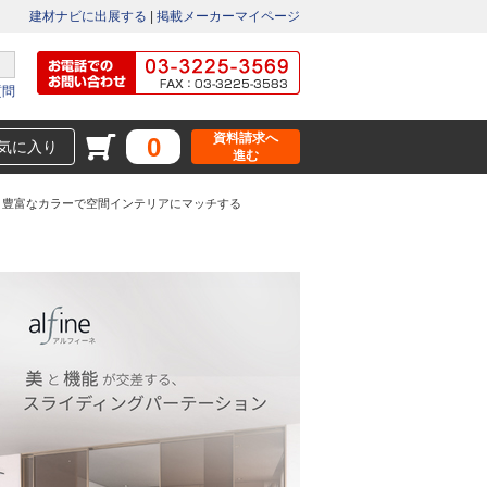
建材ナビに出展する
|
掲載メーカーマイページ
質問
資料請求へ
0
気に入り
進む
豊富なカラーで空間インテリアにマッチする