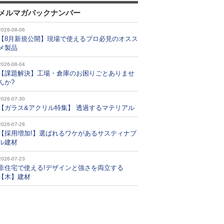
メルマガバックナンバー
2026-08-06
【8月新規公開】現場で使えるプロ必見のオスス
メ製品
2026-08-04
【課題解決】工場・倉庫のお困りごとありませ
んか?
2026-07-30
【ガラス&アクリル特集】 透過するマテリアル
2026-07-28
【採用増加!】選ばれるワケがあるサスティナブ
ル建材
2026-07-23
非住宅で使える!デザインと強さを両立する
【木】建材