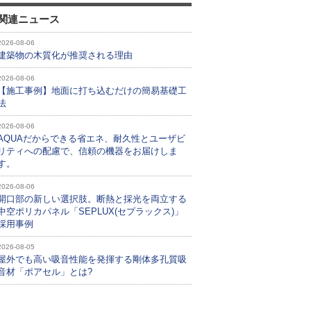
関連ニュース
2026-08-06
建築物の木質化が推奨される理由
2026-08-06
【施工事例】地面に打ち込むだけの簡易基礎工
法
2026-08-06
AQUAだからできる省エネ、耐久性とユーザビ
リティへの配慮で、信頼の機器をお届けしま
す。
2026-08-06
開口部の新しい選択肢。断熱と採光を両立する
中空ポリカパネル「SEPLUX(セプラックス)」
採用事例
2026-08-05
屋外でも高い吸音性能を発揮する剛体多孔質吸
音材「ポアセル」とは?