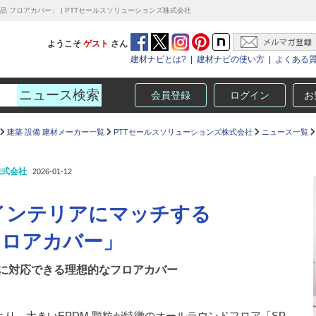
品 フロアカバー」 | PTTセールスソリューションズ株式会社
ようこそ
ゲスト
さん
建材ナビとは?
|
建材ナビの使い方
|
よくある
会員登録
ログイン
お
建築 設備 建材メーカー一覧
PTTセールスソリューションズ株式会社
ニュース一覧
株式会社
2026-01-12
インテリアにマッチする
 フロアカバー」
に対応できる理想的なフロアカバー
より、大きいEPDM 顆粒が特徴のオールラウンドフロア「SP