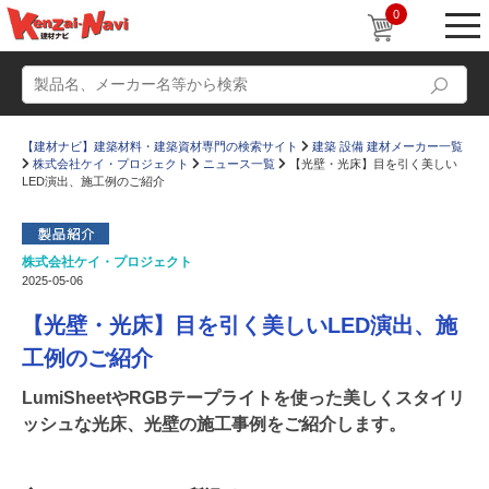
0
【建材ナビ】建築材料・建築資材専門の検索サイト
建築 設備 建材メーカー一覧
株式会社ケイ・プロジェクト
ニュース一覧
【光壁・光床】目を引く美しい
LED演出、施工例のご紹介
株式会社ケイ・プロジェクト
動画
ショールーム
2025-05-06
かたなび
コラム
【光壁・光床】目を引く美しいLED演出、施
すまいリング
設計士インタビュー
工例のご紹介
Q＆A
販売・施工代理店募集
LumiSheetやRGBテープライトを使った美しくスタイリ
ッシュな光床、光壁の施工事例をご紹介します。
お気に入り