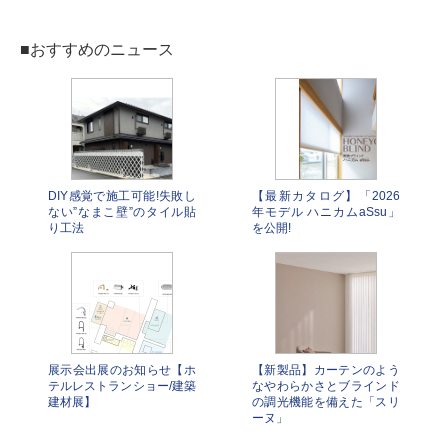
■おすすめのニュース
DIY感覚で施工可能!失敗し
【最新カタログ】「2026
ない”なまこ壁”のタイル貼
年モデル ハニカムaSsu」
り工法
を公開!
展示会出展のお知らせ【ホ
【新製品】カーテンのよう
テルレストランショー/建築
なやわらかさとブラインド
建材展】
の調光機能を備えた「スリ
ーヌ」