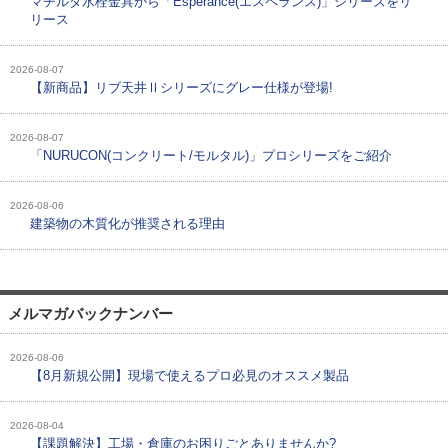
マチルダ水栓金具から「Esperance(エスペランス)」シリーズをリ
リース
2026-08-07
【新商品】リブ天井Ⅱシリーズにグレー仕様が登場!
2026-08-07
「NURUCON(コンクリート/モルタル)」プロシリーズをご紹介
2026-08-06
建築物の木質化が推奨される理由
メルマガバックナンバー
2026-08-06
【8月新規公開】現場で使えるプロ必見のオススメ製品
2026-08-04
【課題解決】工場・倉庫のお困りごとありませんか?