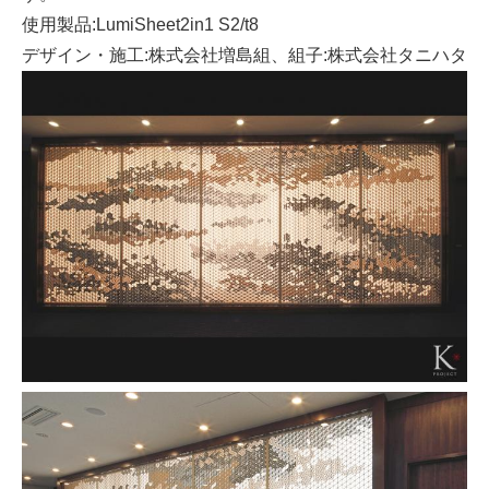
使用製品:LumiSheet2in1 S2/t8
デザイン・施工:株式会社増島組、組子:株式会社タニハタ