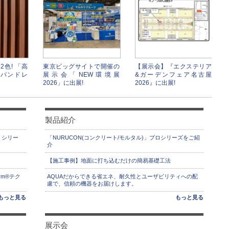
2色! 「高
東京ビッグサイトで開催の
【展示会】『エクステリア
パンドレ
展示会「NEW環境展
&ガーデンフェア名古屋
2026」に出展!
2026』に出展!
製品紹介
」シリー
「NURUCON(コンクリート/モルタル)」プロシリーズをご紹
介
【施工事例】地面に打ち込むだけの簡易基礎工法
rm®テク
AQUAだからできる省エネ、耐久性とユーザビリティへの配
慮で、信頼の機器をお届けします。
もっと見る
もっと見る
展示会