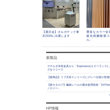
【展示会】オルガテック東
豊富なカラー全3
京2026に出展します
級化粧鋼板製ス
ル」
新製品
マチルダ水栓金具から「Esperance(エスペランス)
ズをリリース
【新商品】リブ天井Ⅱシリーズにグレー仕様が登場!
【新カタログ】繊維レベルの撥水処理技術「DriThe
ノロジー」
HP情報