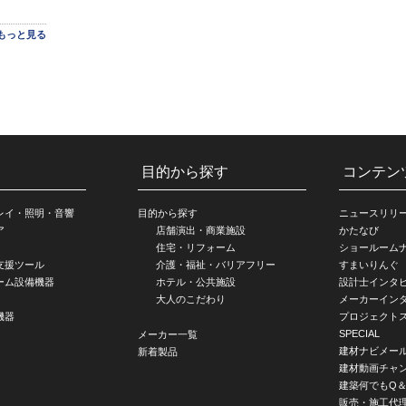
もっと見る
目的から探す
コンテン
レイ・照明・音響
目的から探す
ニュースリリ
ア
店舗演出・商業施設
かたなび
住宅・リフォーム
ショールーム
支援ツール
介護・福祉・バリアフリー
すまいりんぐ
ーム設備機器
ホテル・公共施設
設計士インタ
大人のこだわり
メーカーイン
機器
プロジェクト
SPECIAL
メーカー一覧
建材ナビメー
新着製品
建材動画チャ
建築何でもQ＆
販売・施工代