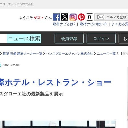
スグローエジャパン株式会社
ようこそ
ゲスト
さん
建材ナビとは?
|
建材ナビの使い方
|
よくある
会員登録
ログイン
お
建築 設備 建材メーカー一覧
ハンスグローエジャパン株式会社
ニュース一覧
【展示
社
2023-02-01
国際ホテル・レストラン・ショー
スグローエ社の最新製品を展示