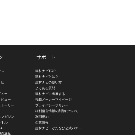
ツ
サポート
ース
建材ナビTOP
建材ナビとは？
ナビ
建材ナビの使い方
よくある質問
ビュー
建材ナビに出展する
タビュー
掲載メーカーマイページ
ストーリー
プライバシーポリシー
権利侵害情報の削除について
ルマガジン
利用規約
ンネル
企業情報
A
建材ナビ・かたなび公式バナー
理店募集