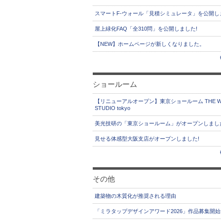
スマートF-ウォール「見積シミュレータ」を公開し
屋上緑化FAQ「全310問」を公開しました!
【NEW】ホームページが新しくなりました。
ショールーム
【リニューアルオープン】東京ショールーム THE W
STUDIO tokyo
美光技研の「東京ショールーム」がオープンしまし
見せる体感型大阪支店がオープンしました!
その他
建築物の木質化が推奨される理由
「ミラタップデザインアワード2026」作品募集開始