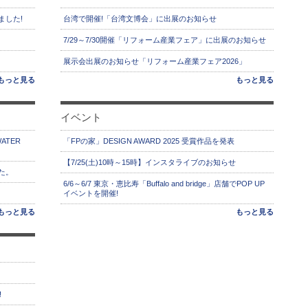
ました!
台湾で開催!「台湾文博会」に出展のお知らせ
7/29～7/30開催「リフォーム産業フェア」に出展のお知らせ
展示会出展のお知らせ「リフォーム産業フェア2026」
もっと見る
もっと見る
イベント
ATER
「FPの家」DESIGN AWARD 2025 受賞作品を発表
【7/25(土)10時～15時】インスタライブのお知らせ
た。
6/6～6/7 東京・恵比寿「Buffalo and bridge」店舗でPOP UP
イベントを開催!
もっと見る
もっと見る
!