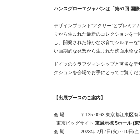
ハンスグローエジャパンは「第51回 国
デザインブランド”アクサー”とプレミア
りから生まれた最新のコレクションを一
し、開発された静かな水音でシルキーな
い画期的な発想から生まれた洗面水栓な
ドイツのクラフツマンシップと著名なデ
クションを会場でお手にとってご覧くだ
【
出展ブースのご案内】
会 場 :〒135-0063 東京都江東区有明
東京ビッグサイト
東展示棟
5
ホール
(東
会 期 :2023年 2月7日(火)～10日(金) 1