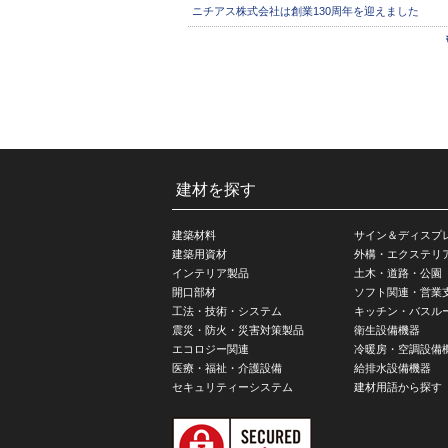
ニチアス株式会社は創業130周年を迎えました
建材を探す
建築材料
サイン＆ディスプ
建築用資材
外構・エクステリ
インテリア製品
土木・道路・公園
開口部材
ソフト関連・営業
工法・技術・システム
キッチン・バスル
震災・防火・災害対策製品
衛生設備機器
エコロジー関連
冷暖房・空調設備
医療・福祉・介護設備
給排水設備機器
セキュリティーシステム
建材用語から探す