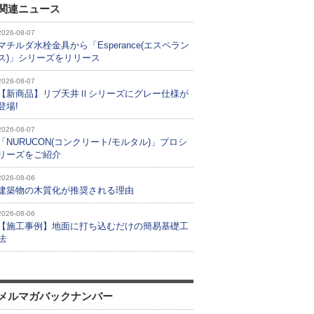
関連ニュース
2026-08-07
マチルダ水栓金具から「Esperance(エスペラン
ス)」シリーズをリリース
2026-08-07
【新商品】リブ天井Ⅱシリーズにグレー仕様が
登場!
2026-08-07
「NURUCON(コンクリート/モルタル)」プロシ
リーズをご紹介
2026-08-06
建築物の木質化が推奨される理由
2026-08-06
【施工事例】地面に打ち込むだけの簡易基礎工
法
メルマガバックナンバー