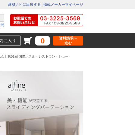
建材ナビに出展する
|
掲載メーカーマイページ
質問
資料請求へ
0
気に入り
進む
会】第51回 国際ホテル・レストラン・ショー